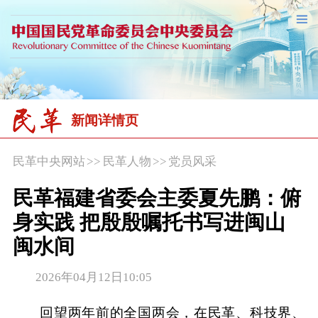
新闻详情页
民革中央网站
>>
民革人物
>>
党员风采
民革福建省委会主委夏先鹏：俯
身实践 把殷殷嘱托书写进闽山
闽水间
2026年04月12日10:05
回望两年前的全国两会，在民革、科技界、