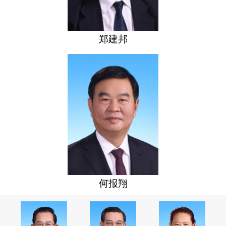
郑建邦
何报翔