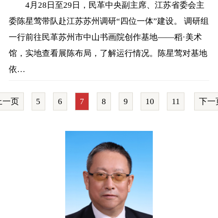
4月28日至29日，民革中央副主席、江苏省委会主
委陈星莺带队赴江苏苏州调研“四位一体”建设。 调研组
一行前往民革苏州市中山书画院创作基地——稻·美术
馆，实地查看展陈布局，了解运行情况。陈星莺对基地
依…
上一页
5
6
7
8
9
10
11
下一