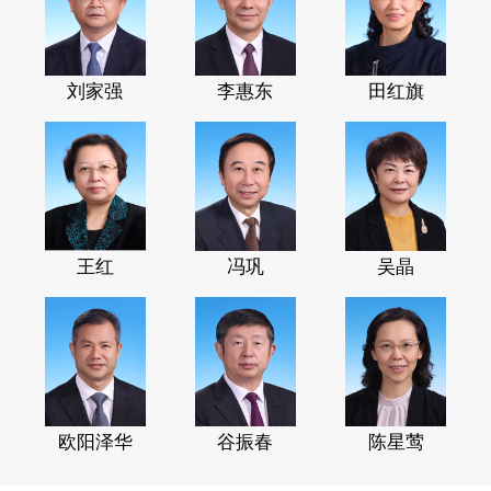
刘家强
李惠东
田红旗
王红
冯巩
吴晶
欧阳泽华
谷振春
陈星莺