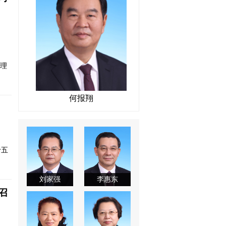
央理
何报翔
十五
刘家强
李惠东
召