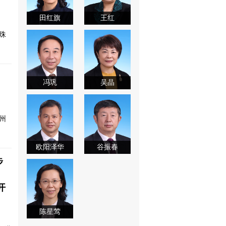
田红旗
王红
珠
冯巩
吴晶
州
欧阳泽华
谷振春
步
开
陈星莺