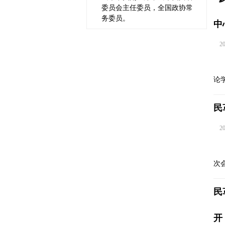
委员会主任委员，全国政协常
务委员。
中
202
论
民
202
次
民
开