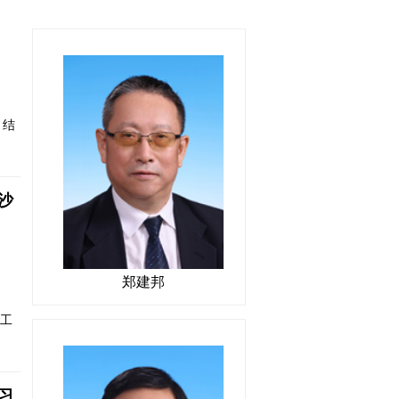
 结
沙
郑建邦
织工
习