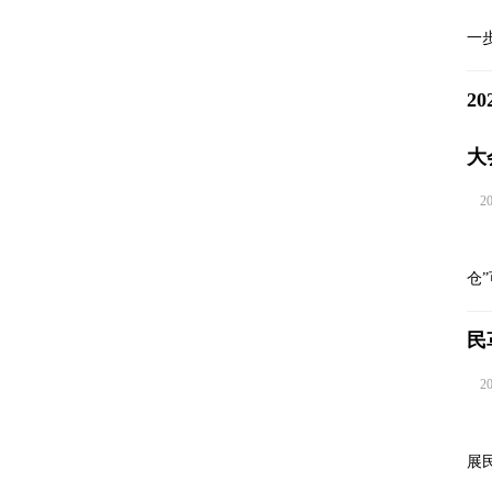
一
2
大
202
仓
民
202
展