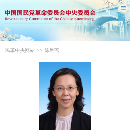
民革中央网站
>>
陈星莺