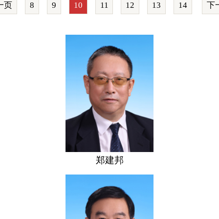
一页
8
9
10
11
12
13
14
下
郑建邦