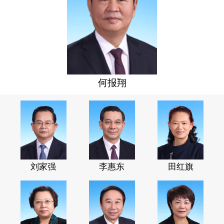
何报翔
刘家强
李惠东
田红旗