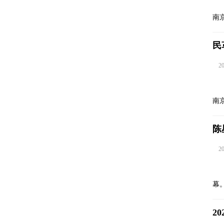
南
民
202
南
陈
202
幕
2