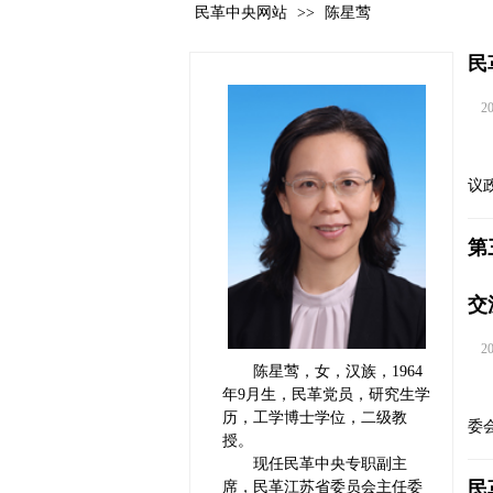
民革中央网站
>>
陈星莺
民
202
议
第
交
202
陈星莺，女，汉族，1964
年9月生，民革党员，研究生学
历，工学博士学位，二级教
委
授。
现任民革中央专职副主
民
席，民革江苏省委员会主任委