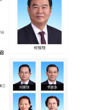
中山
何报翔
召
第三
刘家强
李惠东