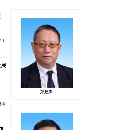
策
中山
发展
郑建邦
西省
作