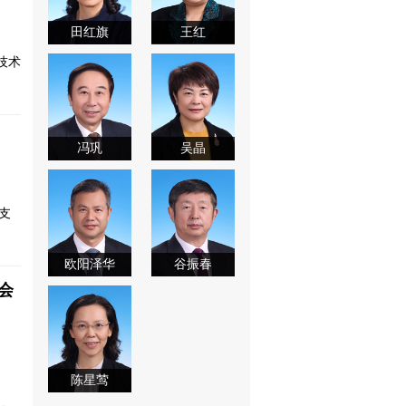
田红旗
王红
技术
冯巩
吴晶
支
欧阳泽华
谷振春
会
陈星莺