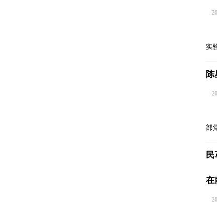
202
实
陈
202
部
民
在
202