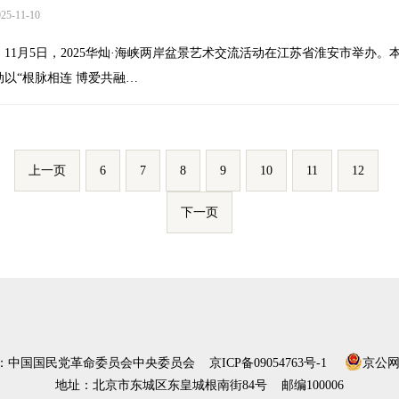
5-11-10
11月5日，2025华灿·海峡两岸盆景艺术交流活动在江苏省淮安市举办。
动以“根脉相连 博爱共融…
上一页
6
7
8
9
10
11
12
下一页
）：中国国民党革命委员会中央委员会
京ICP备09054763号-1
京公网安
地址：北京市东城区东皇城根南街84号 邮编100006