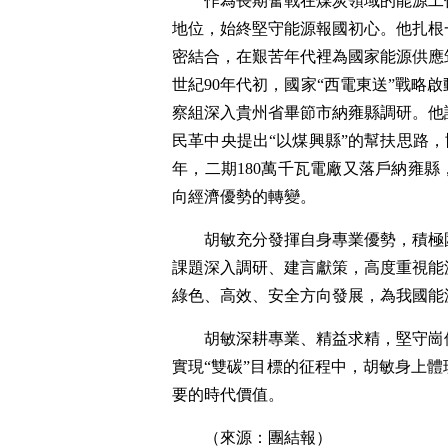
作為長期奮戰在煤炭領域的能源工
地位，始終堅守能源報國初心。他扎根
密結合，在艱苦年代裡為國家能源供應
世紀90年代初，國家“西電東送”戰略
察組深入貴州省畢節市納雍縣調研。他
民革中央提出“以煤興縣”的幫扶思路，協
年，二期180萬千瓦電廠又落戶納雍縣
向經濟優勢的轉變。
胡敏充分發揮自身專業優勢，積極
課題深入調研、建言獻策，高度重視能
綠色、高效、安全方向發展，為我國能
胡敏深耕專業、精益求精，堅守崗
實現“雙碳”目標的征程中，胡敏身上
要的時代價值。
（來源：團結報）