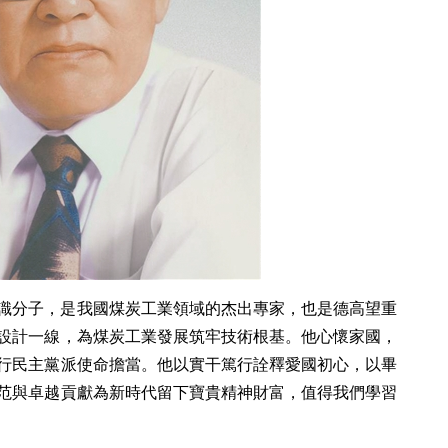
識分子，是我國煤炭工業領域的杰出專家，也是德高望重
設計一線，為煤炭工業發展筑牢技術根基。他心懷家國，
行民主黨派使命擔當。他以實干篤行詮釋愛國初心，以畢
范與卓越貢獻為新時代留下寶貴精神財富，值得我們學習