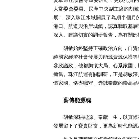
亥革命座談會等重要活動，更以扎實的專
大常委會委員、民革中央副主席的胡敏
展”，深入珠江水域開展了為期半個月
港口、航道與沿岸城鎮，認真聽取基層
深入、建議切實的調研報告，為有關部
胡敏始終堅持正確政治方向，自覺
繞國家經濟社會發展與能源資源保護等
參政議政，他都胸懷大局、心系家國，
擔當。珠江航運有關調研，正是胡敏深
懷家國、恪盡職守、赤誠奉獻的崇高品
薪傳能源魂
胡敏深耕能源、奉獻一生，以實際
發展留下了寶貴財富，更為新時代能源