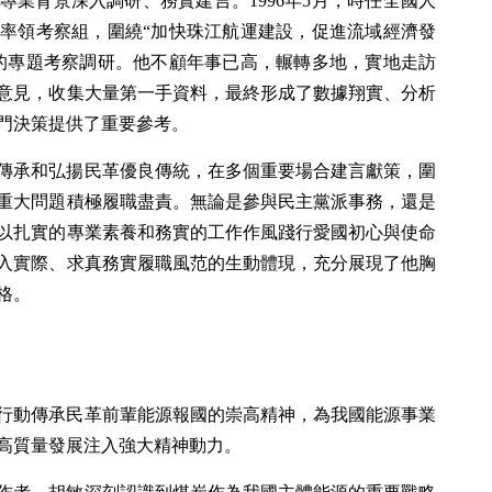
業背景深入調研、務實建言。1996年5月，時任全國人
率領考察組，圍繞“加快珠江航運建設，促進流域經濟發
的專題考察調研。他不顧年事已高，輾轉多地，實地走訪
意見，收集大量第一手資料，最終形成了數據翔實、分析
門決策提供了重要參考。
傳承和弘揚民革優良傳統，在多個重要場合建言獻策，圍
重大問題積極履職盡責。無論是參與民主黨派事務，還是
以扎實的專業素養和務實的工作作風踐行愛國初心與使命
入實際、求真務實履職風范的生動體現，充分展現了他胸
格。
行動傳承民革前輩能源報國的崇高精神，為我國能源事業
高質量發展注入強大精神動力。