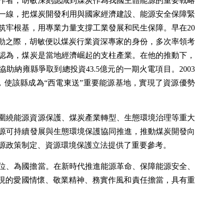
作者，胡敏深刻認識到煤炭作為我國主體能源的重要戰略
一線，把煤炭開發利用與國家經濟建設、能源安全保障緊
筑牢根基，用專業力量支撐工業發展和民生保障。早在20
啟動之際，胡敏便以煤炭行業資深專家的身份，多次率領考
認為，煤炭是當地經濟崛起的支柱產業。在他的推動下，
助納雍縣爭取到總投資43.5億元的一期火電項目。2003
，使該縣成為“西電東送”重要能源基地，實現了資源優勢
圍繞能源資源保護、煤炭產業轉型、生態環境治理等重大
源可持續發展與生態環境保護協同推進，推動煤炭開發向
源政策制定、資源環境保護立法提供了重要參考。
位、為國擔當。在新時代推進能源革命、保障能源安全、
體現的愛國情懷、敬業精神、務實作風和責任擔當，具有重