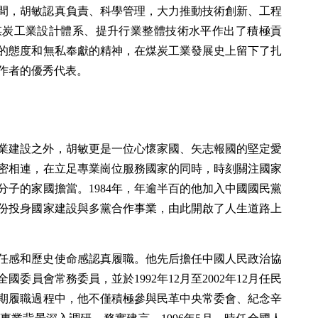
間，胡敏認真負責、科學管理，大力推動技術創新、工程
煤炭工業設計體系、提升行業整體技術水平作出了積極貢
的態度和無私奉獻的精神，在煤炭工業發展史上留下了扎
作者的優秀代表。
業建設之外，胡敏更是一位心懷家國、矢志報國的堅定愛
密相連，在立足專業崗位服務國家的同時，時刻關注國家
子的家國擔當。1984年，年逾半百的他加入中國國民黨
份投身國家建設與多黨合作事業，由此開啟了人生道路上
任感和歷史使命感認真履職。他先后擔任中國人民政治協
委員會常務委員，並於1992年12月至2002年12月任民
期履職過程中，他不僅積極參與民革中央常委會、紀念辛