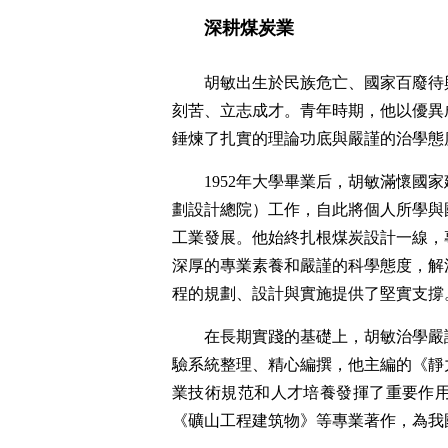
深耕煤炭業
胡敏出生於民族危亡、國家百廢待
刻苦、立志成才。青年時期，他以優異
錘煉了扎實的理論功底與嚴謹的治學態
1952年大學畢業后，胡敏滿懷
劃設計總院）工作，自此將個人所學與
工業發展。他始終扎根煤炭設計一線，
深厚的專業素養和嚴謹的科學態度，解
程的規劃、設計與實施提供了堅實支撐
在長期實踐的基礎上，胡敏治學嚴
驗系統整理、精心編撰，他主編的《靜
業技術規范和人才培養發揮了重要作
《礦山工程建筑物》等專業著作，為我