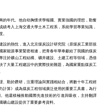
興的年代。他自幼胸懷求學報國、實業強國的理想，勤奮
成績考入上海交通大學土木工程系，系統學習專業知識，
度。
國家建設的熱忱，進入北京煤炭設計研究院（原煤炭工業部規
國家能源事業緊密相連，把青春年華奉獻給了我國的煤炭
專注於礦山工程結構、礦井建設、土建工程等領域，憑借
決了大量工程建設中的實際技術難題，為國家重點煤炭工
。
謹、勤於鑽研，注重理論與實踐相結合，將數十年工程經
力計算》成為煤炭工程領域廣泛使用的重要工具書，為行
用。他還積極推動國際先進技術的引進與吸收，主持翻譯
國礦山建設提供了重要參考資料。