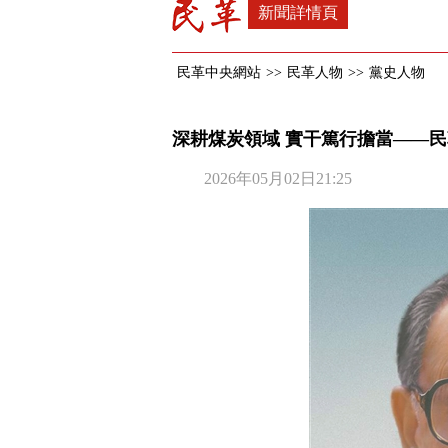
新聞詳情頁
民革中央網站
>>
民革人物
>>
黨史人物
深耕煤炭領域 實干篤行擔當——
2026年05月02日21:25