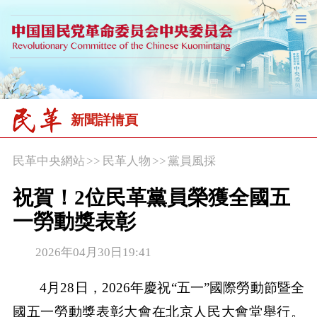
新聞詳情頁
民革中央網站
>>
民革人物
>>
黨員風採
祝賀！2位民革黨員榮獲全國五
一勞動獎表彰
2026年04月30日19:41
4月28日，2026年慶祝“五一”國際勞動節暨全
國五一勞動獎表彰大會在北京人民大會堂舉行。