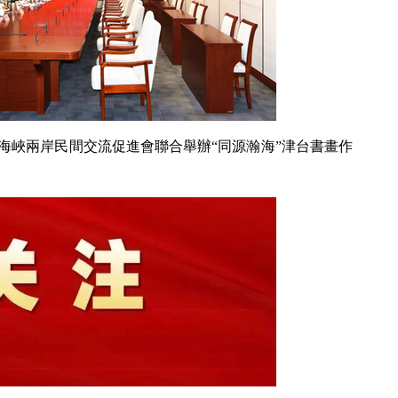
海峽兩岸民間交流促進會聯合舉辦“同源瀚海”津台書畫作