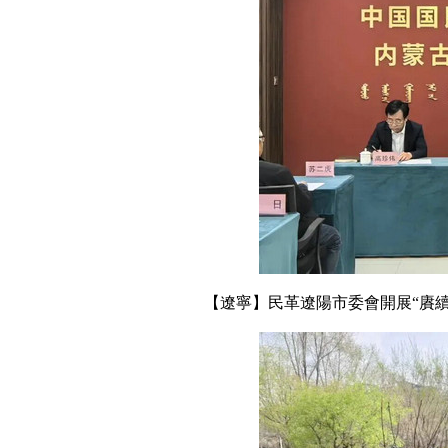
【遼寧】民革遼陽市委會開展“賡續