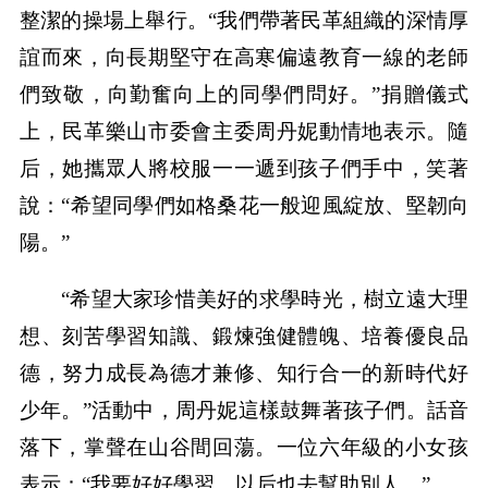
整潔的操場上舉行。“我們帶著民革組織的深情厚
誼而來，向長期堅守在高寒偏遠教育一線的老師
們致敬，向勤奮向上的同學們問好。”捐贈儀式
上，民革樂山市委會主委周丹妮動情地表示。隨
后，她攜眾人將校服一一遞到孩子們手中，笑著
說：“希望同學們如格桑花一般迎風綻放、堅韌向
陽。”
“希望大家珍惜美好的求學時光，樹立遠大理
想、刻苦學習知識、鍛煉強健體魄、培養優良品
德，努力成長為德才兼修、知行合一的新時代好
少年。”活動中，周丹妮這樣鼓舞著孩子們。話音
落下，掌聲在山谷間回蕩。一位六年級的小女孩
表示：“我要好好學習，以后也去幫助別人。”