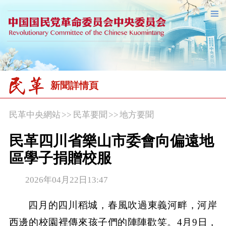
新聞詳情頁
民革中央網站
>>
民革要聞
>>
地方要聞
民革四川省樂山市委會向偏遠地
區學子捐贈校服
2026年04月22日13:47
四月的四川稻城，春風吹過東義河畔，河岸
西邊的校園裡傳來孩子們的陣陣歡笑。4月9日，