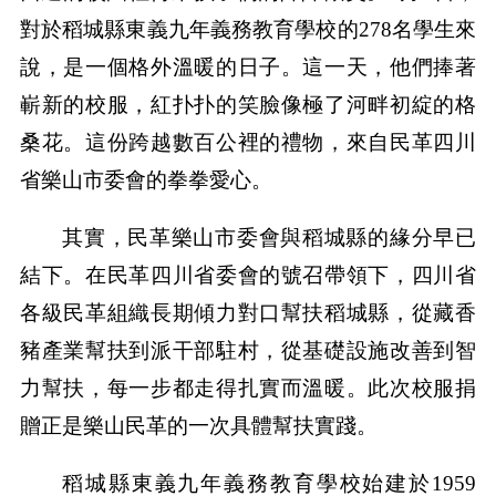
對於稻城縣東義九年義務教育學校的278名學生來
說，是一個格外溫暖的日子。這一天，他們捧著
嶄新的校服，紅扑扑的笑臉像極了河畔初綻的格
桑花。這份跨越數百公裡的禮物，來自民革四川
省樂山市委會的拳拳愛心。
其實，民革樂山市委會與稻城縣的緣分早已
結下。在民革四川省委會的號召帶領下，四川省
各級民革組織長期傾力對口幫扶稻城縣，從藏香
豬產業幫扶到派干部駐村，從基礎設施改善到智
力幫扶，每一步都走得扎實而溫暖。此次校服捐
贈正是樂山民革的一次具體幫扶實踐。
稻城縣東義九年義務教育學校始建於1959