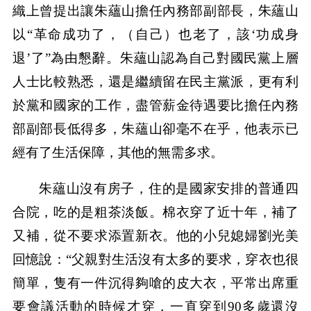
織上曾提出讓朱蘊山擔任內務部副部長，朱蘊山
以“革命成功了，（自己）也老了，該‘功成身
退’了”為由懇辭。朱蘊山認為自己對國民黨上層
人士比較熟悉，還是繼續留在民主黨派，更有利
於黨和國家的工作，盡管薪金待遇要比擔任內務
部副部長低得多，朱蘊山卻毫不在乎，他表示已
經有了生活保障，其他的無需多求。
朱蘊山沒有房子，住的是國家安排的普通四
合院，吃的是粗茶淡飯。棉衣穿了近十年，補了
又補，從不要求添置新衣。他的小兒媳婦劉光美
回憶說：“父親對生活沒有太多的要求，穿衣也很
簡單，隻有一件沉得夠嗆的皮大衣，平常出席重
要會議活動的時候才穿，一直穿到90多歲還沒