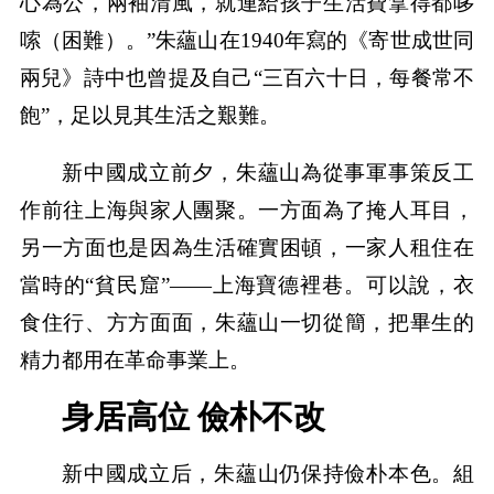
心為公，兩袖清風，就連給孩子生活費拿得都哆
嗦（困難）。”朱蘊山在1940年寫的《寄世成世同
兩兒》詩中也曾提及自己“三百六十日，每餐常不
飽”，足以見其生活之艱難。
新中國成立前夕，朱蘊山為從事軍事策反工
作前往上海與家人團聚。一方面為了掩人耳目，
另一方面也是因為生活確實困頓，一家人租住在
當時的“貧民窟”——上海寶德裡巷。可以說，衣
食住行、方方面面，朱蘊山一切從簡，把畢生的
精力都用在革命事業上。
身居高位 儉朴不改
新中國成立后，朱蘊山仍保持儉朴本色。組