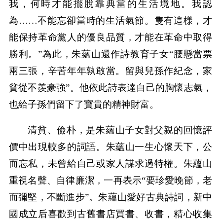
我，何時才能擺脫靠典當的生活境地。我認
為……不能忘卻當時的生活氣節。隻有這樣，才
能保持革命黨人的優良品質，才能在革命中取得
勝利。”為此，朱蘊山還作詩教育子女“腰懸當票
兩三張，辛苦年年孰敢當。留與兒孫作紀念，家
貧從不羨豪強”。他依此詩表達自己的胸懷志氣，
也給子孫們留下了寶貴的精神財富。
清貧、儉朴，是朱蘊山子女對父親的回憶評
價中出現較多的詞語。朱蘊山一生心懷天下，公
而忘私，未曾給自己或家人謀求過特權。朱蘊山
重視名聲、自律廉潔，一再表示“要珍愛晚節，老
而彌堅，不斷進步”。朱蘊山愛好古典詩詞，新中
國成立后喜歡到古舊書店買書、收書，精心收集