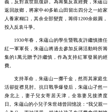
義，反對袁世凱復辟。為籌集反袁經費，朱蘊山
返回故鄉，將家中40多畝山田留出四分之一給家
人養家糊口，其余全部變賣，籌得1200余銀圓，
投入反袁斗爭。
1930年春，朱蘊山的學生暨戰友許繼慎擔任
紅一軍軍長，朱蘊山將過去參加反蔣活動時所籌
集的1萬元贈予許繼慎，作為支持紅軍發展的經
費。
支持革命，朱蘊山一擲千金，然而其家庭生
活卻捉襟見肘。抗日戰爭爆發后，朱蘊山孑然一
身北上，妻子兒女寄居天津，全靠妻兄接濟度
日。朱蘊山的小兒子朱世雄曾回憶說：“我父親一