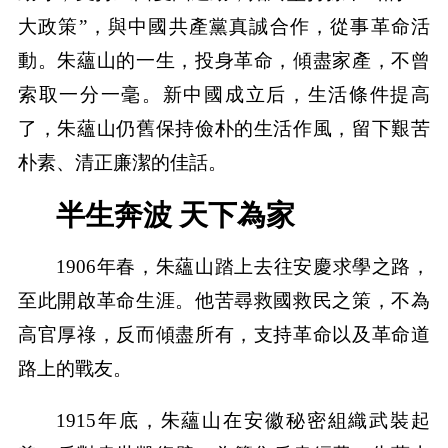
大政策”，與中國共產黨真誠合作，從事革命活
動。朱蘊山的一生，投身革命，傾盡家產，不曾
索取一分一毫。新中國成立后，生活條件提高
了，朱蘊山仍舊保持儉朴的生活作風，留下艱苦
朴素、清正廉潔的佳話。
半生奔波 天下為家
1906年春，朱蘊山踏上去往安慶求學之路，
至此開啟革命生涯。他苦尋救國救民之策，不為
高官厚祿，反而傾盡所有，支持革命以及革命道
路上的戰友。
1915年底，朱蘊山在安徽秘密組織武裝起