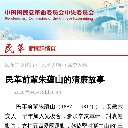
新聞詳情頁
民革中央網站
>>
民革人物
>>
黨史人物
民革前輩朱蘊山的清廉故事
2026年04月19日10:44
民革前輩朱蘊山（1887—1981年），安徽六
安人，早年加入光復會，參加辛亥革命、討袁運
動等，支持五四愛國運動，始終堅持孫中山的“三