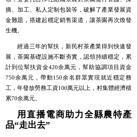
摘、加工、私人定制包裝等，破解了產業發展資
金難題，搭建起穩定銷售渠道，讓茶園再次煥發
生機。
經過三年的幫扶，新民村茶產業得到快速發
展，茶園基礎設施不斷夯實，認領持續穩定，累
計到位幫扶資金420余萬元，幫助協調項目資金
750余萬元，帶動150余名群眾實現就近穩定務
工，年發放勞務工資100萬元以上，村集體經濟積
累70余萬元。
用直播電商助力全縣農特產
品“走出去”