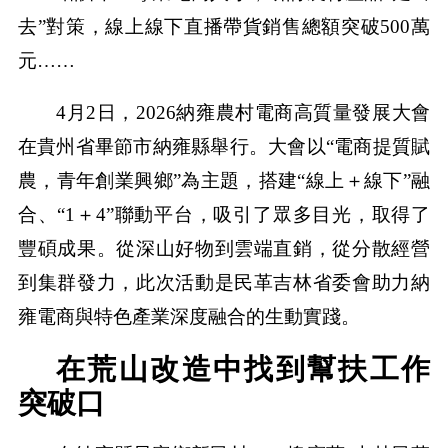
去”對策，線上線下直播帶貨銷售總額突破500萬
元……
4月2日，2026納雍農村電商高質量發展大會
在貴州省畢節市納雍縣舉行。大會以“電商提質賦
農，青年創業興鄉”為主題，搭建“線上＋線下”融
合、“1＋4”聯動平台，吸引了眾多目光，取得了
豐碩成果。從深山好物到雲端直銷，從分散經營
到集群發力，此次活動是民革吉林省委會助力納
雍電商與特色產業深度融合的生動實踐。
在荒山改造中找到幫扶工作
突破口