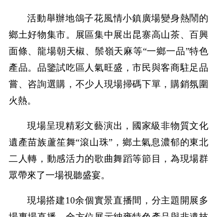
活動舉辦地鴿子花風情小鎮廣場變身熱鬧的
鄉土好物集市。展區集中展出昆寨高山茶、百興
面條、龍場朝天椒、鬃嶺天麻等“一鄉一品”特色
產品。品鑒試吃區人氣旺盛，市民與客商駐足品
嘗、咨詢選購，不少人現場掃碼下單，購銷氛圍
火熱。
現場呈現精彩文藝演出，國家級非物質文化
遺產苗族蘆笙舞“滾山珠”，鄉土氣息濃郁的東北
二人轉，動感活力的歌曲舞蹈等節目，為現場群
眾帶來了一場視聽盛宴。
現場搭建10余個實景直播間，分主題開展多
場專場直播，全方位展示納雍特色產品與非遺技