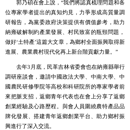
郭乃碩在會上說，“我們將認真梳理問題和各
位專家學者提出的真知灼見，力爭形成高質量調
研報告，為黨委政府決策提供有價值參考，助力
納雍破解制約產業發展、村民致富的瓶頸問題，
做好‘土特產’這篇大文章，為鄉村全面振興取得新
進展、農業農村現代化再上新台階貢獻力量。”
去年3月底，民革吉林省委會也在納雍縣舉行
調研座談會，邀請中國政法大學、中南大學、中
國農民研修學院等高校和科研院所的專家學者前
來把脈支招，返鄉青年代表也在會上分享了返鄉
創業經驗及心路歷程。與會人員圍繞農特產品品
牌化發展、搭建青年返鄉創業平台、助力鄉村振
興進行了深入交流。