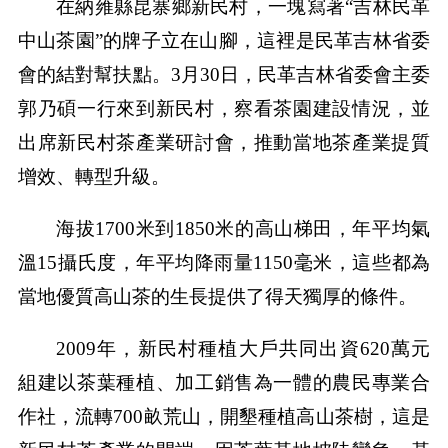
在納雍縣昆寨鄉新民村，一塊寫著“吉林民革
中山茶園”的牌子立在山腳，這裡是民革吉林省委
會的結對幫扶點。3月30日，民革吉林省委會主委
郭乃碩一行來到新民村，察看茶園建設情況，並
出席新民村茶產業研討會，推動當地茶產業提質
增效、轉型升級。
海拔1700米到1850米的高山梯田，年平均氣
溫15攝氏度，年平均降雨量1150毫米，這些都為
當地優質高山茶的生長提供了得天獨厚的條件。
2009年，新民村種植大戶共同出資620萬元
組建以茶葉種植、加工銷售為一體的農民專業合
作社，流轉700畝荒山，開墾種植高山茶樹，這是