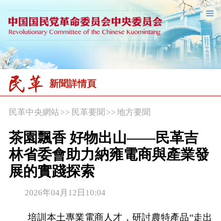
新聞詳情頁
民革中央網站
>>
民革要聞
>>
地方要聞
茶園飄香 好物出山——民革吉
林省委會助力納雍電商與產業發
展的實踐探索
2026年04月12日10:04
培訓本土專業電商人才，研討農特產品“走出