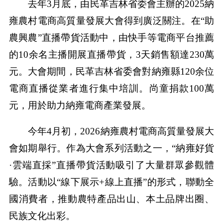
去年3月底，由民革吉林省委會主辦的2025納
雍農村電商高質量發展大會得到廣泛關注。在“助
農興農”直播帶貨活動中，由快手等電商平台推薦
的10余名主播開展直播帶貨，3天銷售額達230萬
元。大會期間，民革吉林省委會對納雍縣120余位
電商直播從業者進行集中培訓。尚童捐款100萬
元，用於助力納雍電商產業發展。
今年4月初，2026納雍農村電商高質量發展大
會如期舉行。作為大會系列活動之一，“納雍好貨
·雲端直採”直播帶貨活動吸引了大量群眾參觀體
驗。活動以“線下展示+線上直播”的形式，聯動全
國消費者，推動農特產品出山、本土品牌出圈、
民族文化出彩。