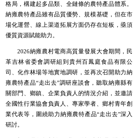
格局，構建起多品類、全鏈條的農特產品體系。
納雍農特產品雖有品質優勢、規模基礎，但在市
場化運營、線上渠道拓展方面仍存在短板，亟須
優質資源賦能助力。
2026納雍農村電商高質量發展大會期間，民
革吉林省委會調研組到貴州百鳳庭食品有限公
司、化作林場等地實地調研，並再次召開助力納
雍農特產品“走出去”調研座談會，聽取納雍縣有
關部門、鄉鎮、企業負責人的情況介紹，並邀請
全國性行業協會負責人、專家學者、鄉村青年創
業代表等，圍繞助力納雍農特產品“走出去”深入
研討。