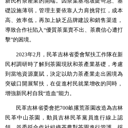
新民村茶產業的開端。因茶葉基地坡陡彎急、基
礎設施薄弱，管理主要依靠人力肩挑背扛，成本
高、效率低，再加上缺乏品牌建設和銷售渠道，
導致合作社陷入“優質茶葉賣不出、茶農信心遭打
擊”的困境。
2023年2月，民革吉林省委會幫扶工作隊在新
民村調研時了解到茶園現狀和茶產業基礎，考慮
到當地資源稟賦，決定以助力茶產業走出困境為
突破口開展幫扶，在促進村民就業增收的同時，
增強新民村自我“造血”能力。
民革吉林省委會把700畝撂荒茶園改造為吉林
民革中山茶園，動員吉林民革黨員進行線上認
領，並委托合作社組織茶農對茶園進行管護、採