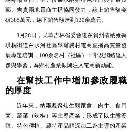
藝。吉貴兩地電商主播協同發力，線上銷售額突
破385萬元，線下銷售額達到120余萬元。
3月28日，民革吉林省委會還在貴州省納雍縣
珙桐街道白水河社區舉辦農村電商直播高質量發
展專題培訓，100余名村（社區）干部及網絡達人
參與學習，為鄉村產業振興注入電商新動能。
在幫扶工作中增加參政履職
的厚度
近年來，納雍縣聚焦生態家禽、肉牛、食用
菌、蔬菜（辣椒）等主導產業，形成了以生態養
殖、特色種植、農特產品精深加工為主導的產業