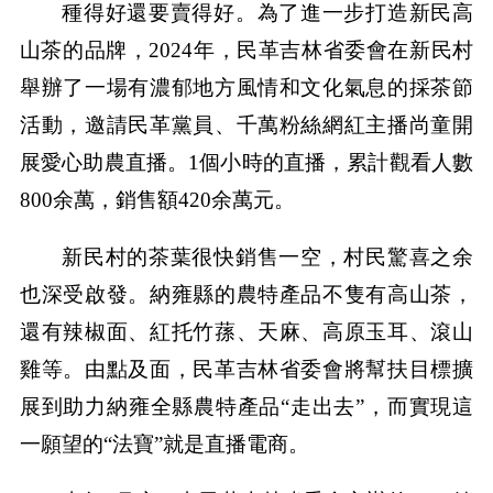
種得好還要賣得好。為了進一步打造新民高
山茶的品牌，2024年，民革吉林省委會在新民村
舉辦了一場有濃郁地方風情和文化氣息的採茶節
活動，邀請民革黨員、千萬粉絲網紅主播尚童開
展愛心助農直播。1個小時的直播，累計觀看人數
800余萬，銷售額420余萬元。
新民村的茶葉很快銷售一空，村民驚喜之余
也深受啟發。納雍縣的農特產品不隻有高山茶，
還有辣椒面、紅托竹蓀、天麻、高原玉耳、滾山
雞等。由點及面，民革吉林省委會將幫扶目標擴
展到助力納雍全縣農特產品“走出去”，而實現這
一願望的“法寶”就是直播電商。