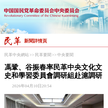
新聞詳情頁
民革中央網站
>>
民革要聞
>>
中央要聞
馮鞏、谷振春率民革中央文化文
史和學習委員會調研組赴滬調研
2026年04月10日20:54