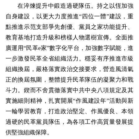
在淬煉提升中鍛造過硬隊伍。持之以恆加強
自身建設，以更大力度推進“四位一體”建設，重
點推進示范支部爭先創優、黨員之家功能提升、
教育基地打造升級和榜樣人物選樹宣傳。全面推
廣運用“民革e家”數字化平台，加強數字賦能，進
一步激發民革全省組織活力。穩妥有序推進市級
組織換屆，嚴格落實政治交接要求，營造風清氣
正的換屆氛圍，整體提升民革隊伍的凝聚力和戰
斗力。鍥而不舍貫徹落實中共中央八項規定及其
實施細則精神，扎實開展“作風建設年”活動與新
一輪學習教育，打造政治堅定、作風優良、本領
過硬的民革黨員隊伍，為各項工作高質量發展提
供堅強組織保障。