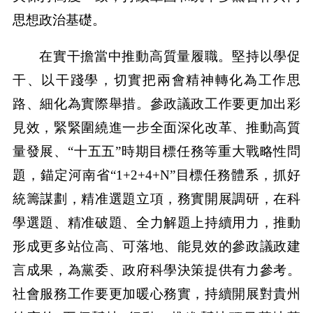
思想政治基礎。
在實干擔當中推動高質量履職。堅持以學促
干、以干踐學，切實把兩會精神轉化為工作思
路、細化為實際舉措。參政議政工作要更加出彩
見效，緊緊圍繞進一步全面深化改革、推動高質
量發展、“十五五”時期目標任務等重大戰略性問
題，錨定河南省“1+2+4+N”目標任務體系，抓好
統籌謀劃，精准選題立項，務實開展調研，在科
學選題、精准破題、全力解題上持續用力，推動
形成更多站位高、可落地、能見效的參政議政建
言成果，為黨委、政府科學決策提供有力參考。
社會服務工作要更加暖心務實，持續開展對貴州