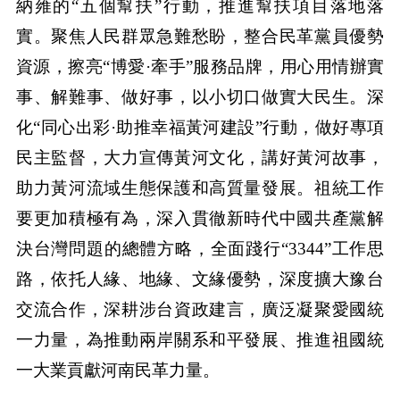
納雍的“五個幫扶”行動，推進幫扶項目落地落
實。聚焦人民群眾急難愁盼，整合民革黨員優勢
資源，擦亮“博愛·牽手”服務品牌，用心用情辦實
事、解難事、做好事，以小切口做實大民生。深
化“同心出彩·助推幸福黃河建設”行動，做好專項
民主監督，大力宣傳黃河文化，講好黃河故事，
助力黃河流域生態保護和高質量發展。祖統工作
要更加積極有為，深入貫徹新時代中國共產黨解
決台灣問題的總體方略，全面踐行“3344”工作思
路，依托人緣、地緣、文緣優勢，深度擴大豫台
交流合作，深耕涉台資政建言，廣泛凝聚愛國統
一力量，為推動兩岸關系和平發展、推進祖國統
一大業貢獻河南民革力量。