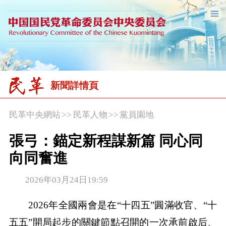
新聞詳情頁
民革中央網站
>>
民革人物
>>
黨員園地
張弓：錨定新程謀新篇 同心同
向同奮進
2026年03月24日19:59
2026年全國兩會是在“十四五”圓滿收官、“十
五五”開局起步的關鍵節點召開的一次承前啟后、