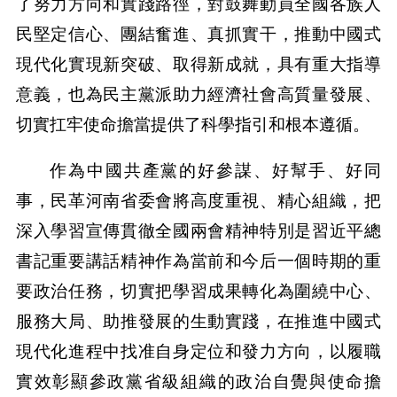
了努力方向和實踐路徑，對鼓舞動員全國各族人
民堅定信心、團結奮進、真抓實干，推動中國式
現代化實現新突破、取得新成就，具有重大指導
意義，也為民主黨派助力經濟社會高質量發展、
切實扛牢使命擔當提供了科學指引和根本遵循。
作為中國共產黨的好參謀、好幫手、好同
事，民革河南省委會將高度重視、精心組織，把
深入學習宣傳貫徹全國兩會精神特別是習近平總
書記重要講話精神作為當前和今后一個時期的重
要政治任務，切實把學習成果轉化為圍繞中心、
服務大局、助推發展的生動實踐，在推進中國式
現代化進程中找准自身定位和發力方向，以履職
實效彰顯參政黨省級組織的政治自覺與使命擔