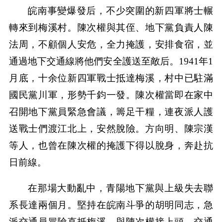
皖南事變爆發后，不少突圍的新四軍將士輾
轉來到梅溪村。陳次權與其侄、地下黨負責人陳
法周，不顧個人安危，全力掩護，安排食宿，並
通過地下交通線將他們安全護送至敵后。1941年1
月底，十余位新四軍戰士抵達梅溪，村中已駐滿
國民黨川軍，形勢千鈞一發。陳次權當即在家中
召開地下黨員緊急會議，籌足干糧，連夜派人護
送戰士們渡江北上，安然脫險。方向明、陳宗漢
等人，也曾在陳次權的掩護下得以脫身，奔赴抗
日前線。
在那場大動亂中，青陽地下黨與上級失去聯
系長達兩個月。堅持在皖南斗爭的胡明同志，急
派交通員冒險直抵梅溪，與陳次權接上頭。交通