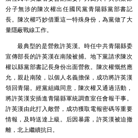
分子無涉的陳次權出任國民黨青陽縣黨部書記
長。陳次權巧妙借重這一特殊身份，為黨做了大
量隱蔽戰線工作。
最典型的是營救許英漢。時任中共青陽縣委
宣傳部長的許英漢在南陵被捕。地下黨請求陳次
權以縣黨部書記長身份出面營救。陳次權慨然應
允，親赴南陵，以個人名義擔保，成功將許英漢
領回青陽。經黨組織同意，陳次權又通過活動，
將許英漢安插進青陽縣軍統調查室任會報干事。
許英漢由此打入敵營，成功獲取電報密碼等重要
情報，及時送達上級。后因暴露，許英漢被迫撤
離，北上繼續抗日。