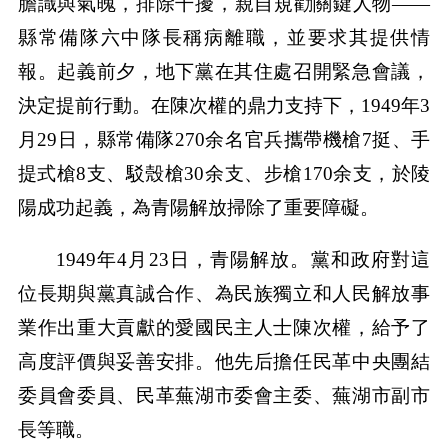
膽識與氣魄，排除干擾，親自規勸關鍵人物——
縣常備隊六中隊長稱病離職，並要求其提供情
報。起義前夕，地下黨在其住處召開緊急會議，
決定提前行動。在陳次權的鼎力支持下，1949年3
月29日，縣常備隊270余名官兵攜帶機槍7挺、手
提式槍8支、駁殼槍30余支、步槍170余支，於陵
陽成功起義，為青陽解放掃除了重要障礙。
1949年4月23日，青陽解放。黨和政府對這
位長期與黨真誠合作、為民族獨立和人民解放事
業作出重大貢獻的愛國民主人士陳次權，給予了
高度評價與妥善安排。他先后擔任民革中央團結
委員會委員、民革蕪湖市委會主委、蕪湖市副市
長等職。