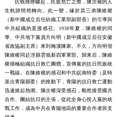
抗戰烽煙驟起，民族危亡之際，陳次權的人
生軌跡悄然轉向。此一變，緣於其三弟陳維稷
（新中國成立后任紡織工業部副部長）的引導與
中共組織的直接感召。1938年夏，陳維稷的同
學、中共地下黨員方向明（新中國成立后任安徽
省政協副主席）來到梅溪陳家。不久，方向明偕
陳維稷同赴涇縣雲嶺新四軍軍部。歸來后，陳維
稷積極組織抗日救亡團體，宣傳黨的抗日民族統
一戰線。在陳維稷的感召和中共皖南特委（及時
派出青陽縣委）的推動下，青陽的抗日救亡運動
迅速掀起熱潮。陳次權深受感召，毅然接受國共
合作、團結抗日的主張，從此全身心投入黨的統
戰工作，成為中共在青陽地區的重要合作者與支