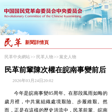
新聞詳情頁
民革中央網站
>>
民革人物
>>
黨史人物
民革前輩陳次權在皖南事變前后
2026年03月24日20:02
今年是皖南事變85周年。在那段風雨如晦的
歲月裡，中共黨組織處境艱險、步履維艱。然
而，正是在這樣的歷史洪流中，民革前輩、皖南