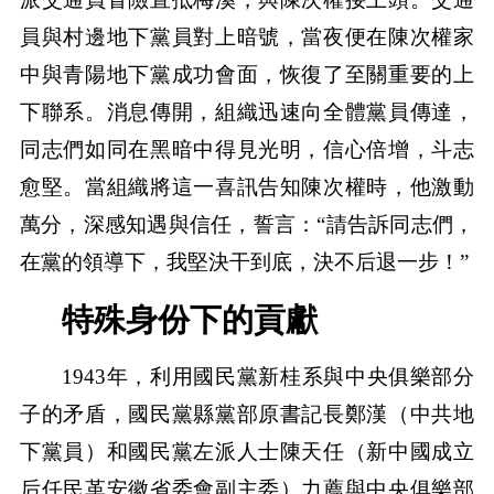
員與村邊地下黨員對上暗號，當夜便在陳次權家
中與青陽地下黨成功會面，恢復了至關重要的上
下聯系。消息傳開，組織迅速向全體黨員傳達，
同志們如同在黑暗中得見光明，信心倍增，斗志
愈堅。當組織將這一喜訊告知陳次權時，他激動
萬分，深感知遇與信任，誓言：“請告訴同志們，
在黨的領導下，我堅決干到底，決不后退一步！”
特殊身份下的貢獻
1943年，利用國民黨新桂系與中央俱樂部分
子的矛盾，國民黨縣黨部原書記長鄭漢（中共地
下黨員）和國民黨左派人士陳天任（新中國成立
后任民革安徽省委會副主委）力薦與中央俱樂部