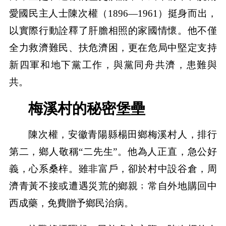
愛國民主人士陳次權（1896—1961）挺身而出，
以實際行動詮釋了肝膽相照的家國情懷。他不僅
全力救濟難民、扶危濟困，更在危局中堅定支持
新四軍和地下黨工作，與黨同舟共濟，患難與
共。
梅溪村的秘密堡壘
陳次權，安徽青陽縣楊田鄉梅溪村人，排行
第二，鄉人敬稱“二先生”。他為人正直，急公好
義，心系桑梓。雖非富戶，卻於村中設谷倉，周
濟青黃不接或遭遇災荒的鄉親﹔常自外地購回中
西成藥，免費贈予鄉民治病。