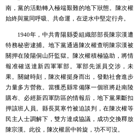
南，黨的活動轉入極端艱難的地下狀態。陳次權
始終與黨同呼吸、共命運，在逆水中堅定行舟。
1940年，中共青陽縣委組織部部長陳宗漢遭
特務秘密逮捕。地下黨通過陳次權查明陳宗漢被
關押在陵陽侗山阡監獄。陳次權積極協助，將情
報准確送達新四軍軍部。軍部先派員交涉，未
果。關鍵時刻，陳次權挺身而出，發動社會進步
力量多方營救。當獲悉縣常備隊一個班將赴南陵
購布、必經新四軍防區的情報后，地下黨果斷扣
押該班人員。縣長莫寒竹被迫談判，在陳次權等
民主人士調解下，雙方達成協議，成功交換釋放
陳宗漢。此役，陳次權居中斡旋，功不可沒。