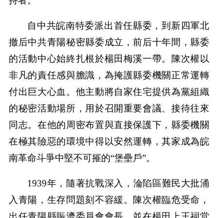
持者。
自中共皖南特委派出首任縣委，到新四軍北
撤后中共青陽秘密縣委成立，前后十年間，縣委
的活動中心始終扎根於楊田梅溪一帶。陳次權以
非凡的責任感與膽識，為掩護縣委機關正常運轉
付出巨大心血。他主動將自家住宅提供為黨組織
的秘密活動場所，用於召開重要會議、接待往來
同志。在他的周密布置與直接保護下，縣委機關
在極其險惡的環境中得以安然運轉，其家成為皖
南革命斗爭中堅不可摧的“堡壘戶”。
1939年，隨著抗戰深入，淪陷區難民大批涌
入青陽，生存問題刻不容緩。陳次權臨危受命，
出任青陽縣賑濟委員會會長，並在楊田上王祠堂