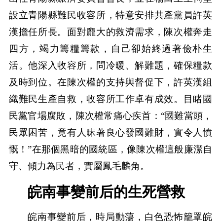
設立青陽縣難民收容所，特意安排共產黨員許英
漢擔任所長。面對龐大的救濟需求，陳次權奔走
四方，竭力籌糧籌款，自己卻始終過著儉朴生
活。他深入收容所，問冷暖、解難題，確保糧款
及時到位。在陳次權的支持與督促下，許英漢組
織難民生產自救，收容所工作卓有成效。目睹國
民黨官場腐敗，陳次權常痛心疾首：“國難當頭，
民眾困苦，竟有人昧著良心發國難財，實令人憤
慨！”在那個黑暗的國統區，像陳次權這般廉潔自
守、傾力為民者，實屬鳳毛麟角。
皖南事變前后的生死營救
皖南事變前后，時局動蕩，白色恐怖籠罩皖