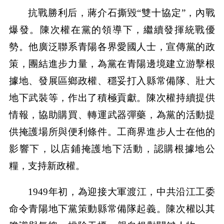
抗戰勝利后，蔣介石撕毀“雙十協定”，內戰
爆發。陳次權在黨的領導下，繼續發揮統戰優
勢。他廣泛聯系青陽各界愛國人士，宣傳黨的政
策，團結進步力量，為黨在青陽邊境建立游擊根
據地、發展區鄉政權、穩妥打入縣常備隊、壯大
地下武裝等，作出了積極貢獻。陳次權持續提供
情報，協助購買、轉運武器彈藥，為黨的活動提
供掩護場所與便利條件。工商界進步人士在他的
影響下，以店鋪掩護地下活動，認購根據地公
糧，支持新政權。
1949年初，為迎接大軍渡江，中共沿江工委
命令青陽地下黨策動縣常備隊起義。陳次權以其