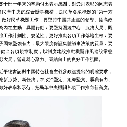
關干部一年來的辛勤付出表示感謝，對受到表彰的同志表
是民革中央的綜合辦事機構，是民革各級機關的“第一方
”。做好民革機關工作，要堅持中國共產黨的領導、提高政
為內在主動、具體行動﹔要堅持圍繞中心、服務大局，既
強工作計劃性、規范性，更好推動各項工作落地生根﹔要
子團結堅強有力，最大限度保証集體議事決策的質量﹔要
步健全各項規章制度，以制度建設推動機關作風建設常態
顧大局，營造凝心聚力、團結向上的良好工作氛圍。
近平總書記對中國特色社會主義參政黨提出的明確要求，
應新形勢、新任務，在政治堅定、組織堅實、履職有力、
做好表率和示范，把民革中央機關各項工作推向新高度。