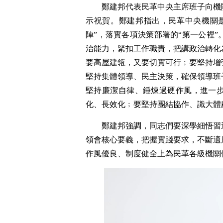
鄭建邦代表民革中央主席班子向機
示祝賀。鄭建邦指出，民革中央機關
陣”，落實各項決策部署的“第一公裡
治能力，緊扣工作職責，把講政治轉化
要高屋建瓴，又要切實可行﹔要堅持增
堅持集體領導、民主決策，確保領導班
堅持廉潔自律、錘煉過硬作風，進一
化、長效化﹔要堅持團結協作、識大體
鄭建邦強調，同志們要深學細悟習
領會核心要義，把握實踐要求，不斷適
作風優良、制度健全上為民革各級機關