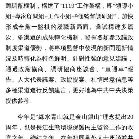
籌調配機制，構建了“1119”工作架構，即“領導小
組+專家顧問組+工作小組+9個監督調研組”，加快
形成全黨一盤棋的履職新局面。嘗試構建多層
次、多渠道的成果轉化機制，發揮各類參政議政
制度渠道優勢，將專項監督中發現的新問題新情
況及時轉化為特色鮮明、針對性強的意見建議，
通過政黨協商、調研協商座談會、“直通車”報
告、人大代表議案、政協提案、社情民意信息等
多種渠道進行反饋建言，更好地為中共中央決策
提供參考。
今年是“綠水青山就是金山銀山”理念提出20
周年，也是長江生態環境保護民主監督工作的收
官之年、總結之年。在年初同黨外人士座談並共