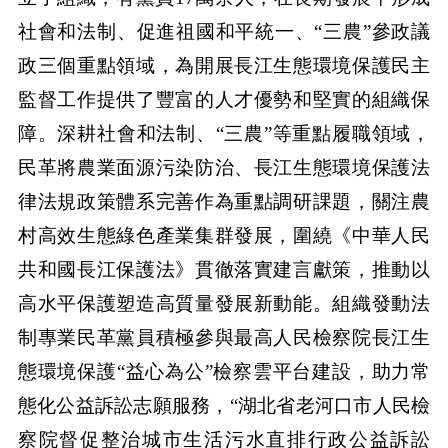
社會和法制、促進祖國和平統一、“三農”參政議
政三個重點領域，為開展長江生態環境保護民主
監督工作提供了豐富的人才優勢和堅實的組織保
障。深耕社會和法制、“三農”等重點履職領域，
民革將農業面源污染防治、長江生態環境保護法
律法規政策體系完善作為重點調研課題，關注農
村高效生態綠色產業集群發展，圍繞《中華人民
共和國長江保護法》貫徹落實建言獻策，推動以
高水平保護塑造高質量發展新動能。組織發動法
制專業民革黨員積極參與最高人民檢察院長江生
態環境保護“益心為公”檢察雲平台建設，助力常
態化公益訴訟志願服務，“湖北省老河口市人民檢
察院督促整治城市生活污水直排行政公益訴訟