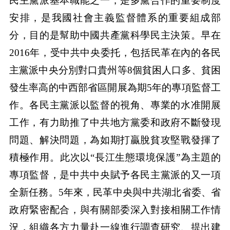
民主黨派基本職能之一，是多黨合作的重要制度
安排，是我國社會主義監督體系的重要組成部
分，目的是幫助中國共產黨科學民主決策。早在
2016年，受中共中央委托，包括民革在內的各民
主黨派中央分別對口貴州等8個貧困人口多、貧困
發生率高的中西部省區開展為期5年的專項監督工
作。各民主黨派以監督的視角、專業的水准開展
工作，有力助推了中共地方黨委和政府不斷發現
問題、解決問題，為如期打贏脫貧攻堅戰發揮了
積極作用。此次以“長江生態環境保護”為主題的
專項監督，是中共中央賦予各民主黨派的又一項
全新任務。5年來，民革中央與中共湖北省委、省
政府緊密配合，與有關部委深入對接相關工作情
況，組織各方力量赴一線進行調查研究、提出建