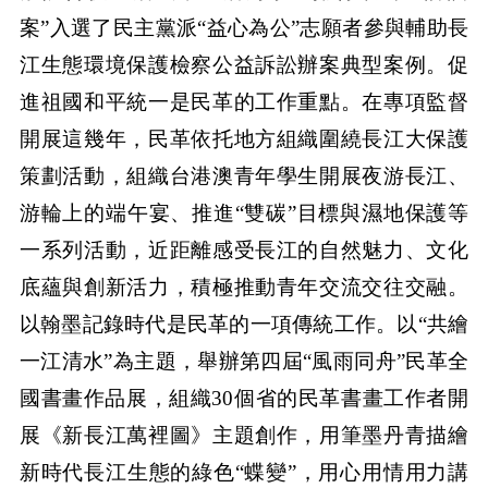
案”入選了民主黨派“益心為公”志願者參與輔助長
江生態環境保護檢察公益訴訟辦案典型案例。促
進祖國和平統一是民革的工作重點。在專項監督
開展這幾年，民革依托地方組織圍繞長江大保護
策劃活動，組織台港澳青年學生開展夜游長江、
游輪上的端午宴、推進“雙碳”目標與濕地保護等
一系列活動，近距離感受長江的自然魅力、文化
底蘊與創新活力，積極推動青年交流交往交融。
以翰墨記錄時代是民革的一項傳統工作。以“共繪
一江清水”為主題，舉辦第四屆“風雨同舟”民革全
國書畫作品展，組織30個省的民革書畫工作者開
展《新長江萬裡圖》主題創作，用筆墨丹青描繪
新時代長江生態的綠色“蝶變”，用心用情用力講