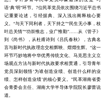
语‘典’明”环节。7位民革党员依次围绕习近平总书
记重要论述，引经据典、深入浅出阐释核心要
义。“与天下同利者，天下持之”“民生无小事，枝
叶总关情”“功崇惟志，业广惟勤”……从《管子》
到《尚书》，从杜甫诗到《吕氏春秋》，古典名
言与新时代执政理念交相辉映、熠熠生辉。“这一
环节巧妙地将中华优秀传统文化、马克思主义立
场观点方法与新时代执政要求相贯通，引导青年
党员深刻领悟‘为谁创造业绩、创造什么样的业
绩、怎样创造业绩’的核心要义。”民革湖南省委
会青委会主任、湖南大学半导体学院院长廖蕾说
道。