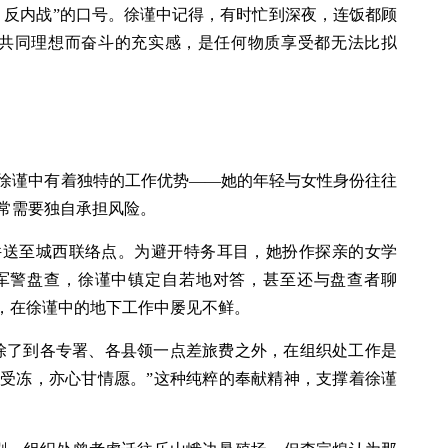
、反内战”的口号。徐谨中记得，有时忙到深夜，连饭都顾
了共同理想而奋斗的充实感，是任何物质享受都无法比拟
徐谨中有着独特的工作优势——她的年轻与女性身份往往
常需要独自承担风险。
件送至城西联络点。为避开特务耳目，她扮作探亲的女学
军警盘查，徐谨中镇定自若地对答，甚至还与盘查者聊
情，在徐谨中的地下工作中屡见不鲜。
除了到各专署、各县领一点差旅费之外，在组织处工作是
受冻，亦心甘情愿。”这种纯粹的奉献精神，支撑着徐谨