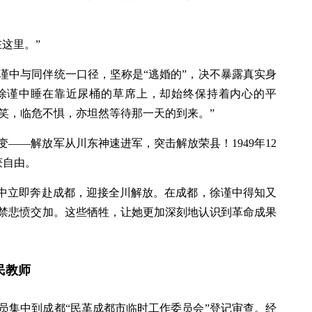
这里。”
谨中与同伴统一口径，坚称是“逃婚的”，决不暴露真实身
徐谨中睡在靠近尿桶的草席上，却始终保持着内心的平
微笑，临危不惧，亦坦然等待那一天的到来。”
——解放军从川东神速进军，突击解放荣县！1949年12
获自由。
谨中立即奔赴成都，迎接全川解放。在成都，徐谨中得知又
禁悲愤交加。这些牺牲，让她更加深刻地认识到革命成果
民教师
员集中到成都“民革成都市临时工作委员会”登记审查。经