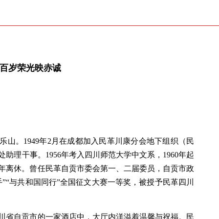
 百岁荣光映赤诚
川乐山。1949年2月在成都加入民革川康分会地下组织（民
助理干事。1956年考入四川师范大学中文系，1960年起
5年离休。曾任民革自贡市委会第一、二届委员，自贡市政
”“与共和国同行”全国征文大赛一等奖，被授予民革四川
在四川省自贡市的一家酒店中，大厅内洋溢着温馨与祝福。民