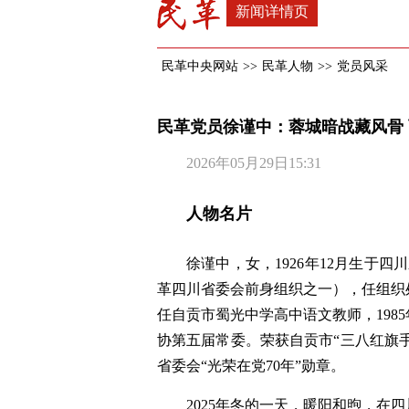
新闻详情页
民革中央网站
>>
民革人物
>>
党员风采
民革党员徐谨中：蓉城暗战藏风骨
2026年05月29日15:31
人物名片
徐谨中，女，1926年12月生于四
革四川省委会前身组织之一），任组织处
任自贡市蜀光中学高中语文教师，198
协第五届常委。荣获自贡市“三八红旗手
省委会“光荣在党70年”勋章。
2025年冬的一天，暖阳和煦，