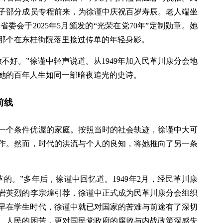
子部分成员专程前来，为徐谨中庆祝百岁寿辰。老人端坐
委会于2025年5月颁发的“光荣在党70年”定制勋章。她
那个在东桂街院落里接过传单的年轻身影。
不好。”徐谨中轻声说道。从1949年加入民革川康分会地
她的百年人生如同一部暗夜追光的史诗。
前线
乐山一个条件优渥的家庭。按照当时的社会轨迹，徐谨中大可
作。然而，时代的洪流与个人的良知，将她推向了另一条
的。”多年后，徐谨中回忆道。1949年2月，经民革川康
岩英烈的李宗煌引荐，徐谨中正式成为民革川康分会组织
早在学生时代，徐谨中就已对国家的苦难与前途有了深切
、人民的困苦，更对国民党政府的腐败与内战政策深感失