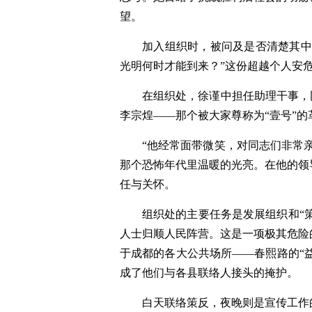
望。
加入组织时，被问及是否清楚其中
光明何时才能到来？”这份超越个人安
在组织处，徐谨中担任助理干事，
李宗煌——那个被大家尊称为“壹号”的
“他经常面带微笑，对同志们非常
那个恐怖年代里温暖的光亮。在他的领
任与关怀。
组织处的主要任务是发展组织和“
人士归顺人民阵营。这是一项极其危险
于成都的各大公共场所——春熙路的“益
成了他们与各县联络人接头的掩护。
白天联络策反，夜晚则是宣传工作