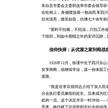
革自贡市委会主委郭连率市委会领导班
在轮椅上，身侧摆放着一枚由民革四川省
目光清亮，微笑如昔，仿佛七十余年前
“那时不怕饿，不怕冻，只怕工作做
下组织，到如今期颐之年的安详沉静，
信仰抉择：从优渥之家到暗战
1926年12月，徐谨中生于四川
安享闺阁，或继续学业，谋一份体面工
道路。
“我是在李宗煌同志介绍下加入民革
分会执行委员兼组织处长、后来成为红
处的一员。这个决定并非一时冲动——
思考。她目睹了抗战胜利后社会的动荡