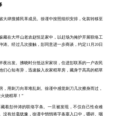
择
省大肆搜捕民革成员。徐谨中按照组织安排，化装转移至
躲藏在大坪山老农赵恒足家中，以赶场为掩护开展联络工
涛。经过几次接触，彭同意进一步商谈，约定11月20日
半夜出发。拂晓时分抵达宋家坝，住进彭联系的一户农民
他们心知有异，迅速躲入农家稻草房，藏身于高高的稻草
房，用刺刀向草堆乱刺。徐谨中感觉刺刀几次擦身而过，
火烧稻草！”
还藏着彭仲涛的联络字条。一旦被发现，不仅自己性命难
。没有丝毫犹豫，徐谨中悄悄将字条塞入口中，嚼碎、咽