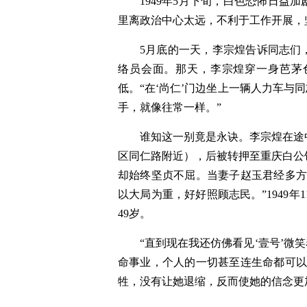
1949年5月下旬，白色恐怖日
里离政治中心太远，不利于工作开展，
5月底的一天，李宗煌告诉同志们
络员会面。那天，李宗煌穿一身芭茅
低。“在‘尚仁’门边坐上一辆人力车与
手，就像往常一样。”
谁知这一别竟是永诀。李宗煌在途
区同仁路附近），后被转押至重庆白公
却始终坚贞不屈。当妻子赵玉君经多方
以大局为重，好好照顾志民。”1949年1
49岁。
“直到现在我还仿佛看见‘壹号’微
命事业，个人的一切甚至连生命都可以
牲，没有让她退缩，反而使她的信念更