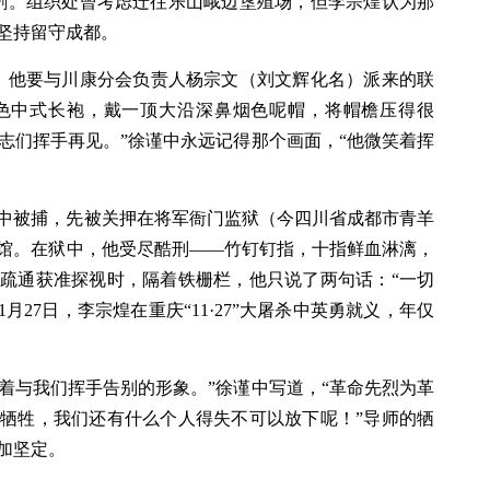
益加剧。组织处曾考虑迁往乐山峨边垦殖场，但李宗煌认为那
坚持留守成都。
，他要与川康分会负责人杨宗文（刘文辉化名）派来的联
色中式长袍，戴一顶大沿深鼻烟色呢帽，将帽檐压得很
同志们挥手再见。”徐谨中永远记得那个画面，“他微笑着挥
中被捕，先被关押在将军衙门监狱（今四川省成都市青羊
馆。在狱中，他受尽酷刑——竹钉钉指，十指鲜血淋漓，
疏通获准探视时，隔着铁栅栏，他只说了两句话：“一切
1月27日，李宗煌在重庆“11·27”大屠杀中英勇就义，年仅
笑着与我们挥手告别的形象。”徐谨中写道，“革命先烈为革
牺牲，我们还有什么个人得失不可以放下呢！”导师的牺
加坚定。