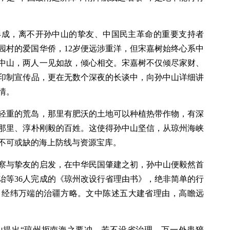
形成，离不开孙中山的挚友、中国民主革命的重要支持者
园村的爱国华侨，12岁便远涉重洋，但宋嘉树始终心系中
孙中山，两人一见如故，倾心相交。宋嘉树不仅倾尽家财、
印制宣传品，更在无数个深夜的长谈中，向孙中山详细讲
情。
轻重的荒岛，那里有肥沃的土地可以种植热带作物，有深
那里、淳朴刚毅的百姓。这使得孙中山坚信，从琼州海峡
不可或缺的海上防线与资源宝库。
察与挚友的启发，在中华民国肇建之初，孙中山便毅然首
士诒等36人完成的《琼州改设行省理由书》，绝非简单的行
、经纬万端的治疆方略。文中陈述五大建省理由，高瞻远
山提出“琼州扼南海之要冲，若不设省治理，万一外患猝