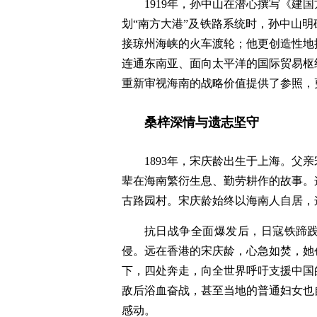
1919年，孙中山在潜心撰写《
划“南方大港”及铁路系统时，孙中山
接琼州海峡的火车渡轮；他更创造性地
连通东南亚、面向太平洋的国际贸易枢
重新审视海南的战略价值提供了参照，
桑梓深情与遗志坚守
1893年，宋庆龄出生于上海。
辈在海南繁衍生息、勤劳耕作的故事。
古路园村。宋庆龄始终以海南人自居，
抗日战争全面爆发后，日寇铁蹄践
侵。远在香港的宋庆龄，心急如焚，她
下，四处奔走，向全世界呼吁支援中国
敌后浴血奋战，甚至当地的普通妇女也
感动。