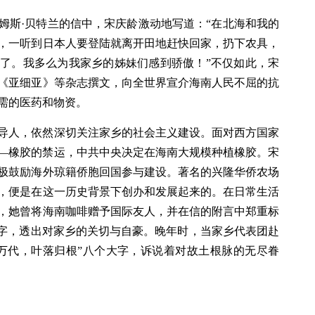
姆斯·贝特兰的信中，宋庆龄激动地写道：“在北海和我的
，一听到日本人要登陆就离开田地赶快回家，扔下农具，
了。我多么为我家乡的姊妹们感到骄傲！”不仅如此，宋
《亚细亚》等杂志撰文，向全世界宣介海南人民不屈的抗
需的医药和物资。
导人，依然深切关注家乡的社会主义建设。面对西方国家
—橡胶的禁运，中共中央决定在海南大规模种植橡胶。宋
极鼓励海外琼籍侨胞回国参与建设。著名的兴隆华侨农场
，便是在这一历史背景下创办和发展起来的。在日常生活
，她曾将海南咖啡赠予国际友人，并在信的附言中郑重标
个字，透出对家乡的关切与自豪。晚年时，当家乡代表团赴
万代，叶落归根”八个大字，诉说着对故土根脉的无尽眷