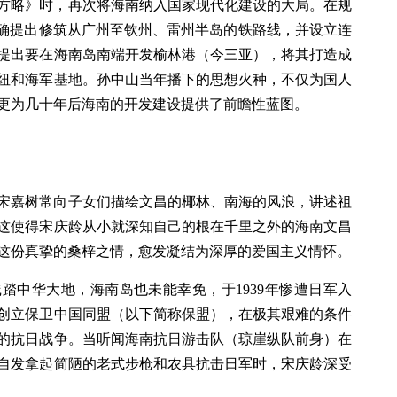
建国方略》时，再次将海南纳入国家现代化建设的大局。在规
明确提出修筑从广州至钦州、雷州半岛的铁路线，并设立连
提出要在海南岛南端开发榆林港（今三亚），将其打造成
纽和海军基地。孙中山当年播下的思想火种，不仅为国人
更为几十年后海南的开发建设提供了前瞻性蓝图。
父亲宋嘉树常向子女们描绘文昌的椰林、南海的风浪，讲述祖
这使得宋庆龄从小就深知自己的根在千里之外的海南文昌
这份真挚的桑梓之情，愈发凝结为深厚的爱国主义情怀。
踏中华大地，海南岛也未能幸免，于1939年惨遭日军入
创立保卫中国同盟（以下简称保盟），在极其艰难的条件
的抗日战争。当听闻海南抗日游击队（琼崖纵队前身）在
自发拿起简陋的老式步枪和农具抗击日军时，宋庆龄深受