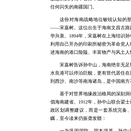
任何闪失的南疆国门。
这份对海南战略地位敏锐认知的
——宋嘉树。这位出生于海南文昌古路
华兴衰。1894年，宋嘉树在上海结识
利用自己开办的印刷所秘密为革命党人
述海南的港口险隘、丰富物产与风土人
宋嘉树告诉孙中山，海南绝非无足
水良港可以停泊巨舰，更有世代居住在
到西沙、南沙等南海诸岛，是中国南方
基于对世界地缘政治格局的深刻洞
倡海南建省。1912年，孙中山联合梁
政区划调整建议，而是一套系统完备
瞩，至今读来仍振聋发聩：
一为巩固国防，固本强基。孙中