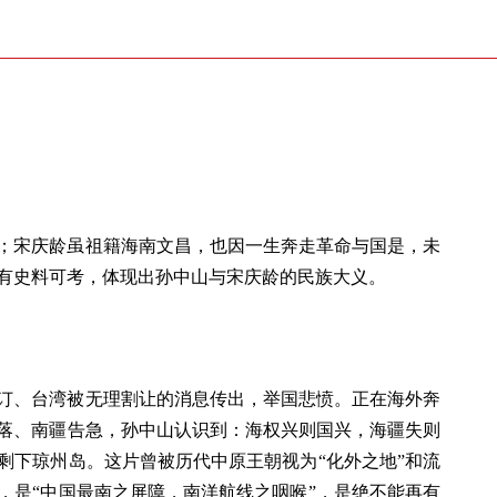
；宋庆龄虽祖籍海南文昌，也因一生奔走革命与国是，未
有史料可考，体现出孙中山与宋庆龄的民族大义。
》签订、台湾被无理割让的消息传出，举国悲愤。正在海外奔
落、南疆告急，孙中山认识到：海权兴则国兴，海疆失则
剩下琼州岛。这片曾被历代中原王朝视为“化外之地”和流
，是“中国最南之屏障，南洋航线之咽喉”，是绝不能再有