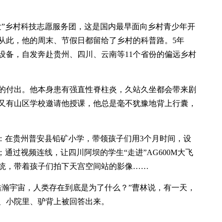
出发”乡村科技志愿服务团，这是国内最早面向乡村青少年开
从此，他的周末、节假日都留给了乡村的科普路。5年
设备，自发奔赴贵州、四川、云南等11个省份的偏远乡村
的付出。他本身患有强直性脊柱炎，久站久坐都会带来剧
又有山区学校邀请他授课，他总是毫不犹豫地背上行囊，
”：在贵州普安县铅矿小学，带领孩子们用3个月时间，设
通过视频连线，让四川阿坝的学生“走进”AG600M大飞
统，带着孩子们拍下天宫空间站的影像……
浩瀚宇宙，人类存在到底是为了什么？”曹林说，有一天，
、小院里、驴背上被回答出来。