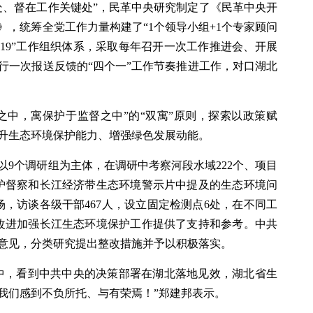
处、督在工作关键处”，民革中央研究制定了《民革中央开
，统筹全党工作力量构建了“1个领导小组+1个专家顾问
1119”工作组织体系，采取每年召开一次工作推进会、开展
行一次报送反馈的“四个一”工作节奏推进工作，对口湖北
之中，寓保护于监督之中”的“双寓”原则，探索以政策赋
升生态环境保护能力、增强绿色发展动能。
央以9个调研组为主体，在调研中考察河段水域222个、项目
保护督察和长江经济带生态环境警示片中提及的生态环境问
9场，访谈各级干部467人，设立固定检测点6处，在不同工
省改进加强长江生态环境保护工作提供了支持和参考。中共
意见，分类研究提出整改措施并予以积极落实。
中，看到中共中央的决策部署在湖北落地见效，湖北省生
我们感到不负所托、与有荣焉！”郑建邦表示。