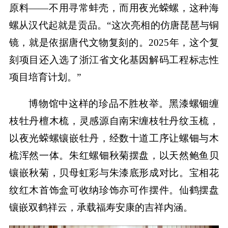
原料——不用寻常蚌壳，而用夜光蝾螺，这种海
螺从汉代起就是贡品。“这次亮相的仿唐琵琶与铜
镜，就是依据唐代文物复刻的。2025年，这个复
刻项目还入选了浙江省文化基因解码工程标志性
项目培育计划。”
博物馆中这样的珍品不胜枚举。黑漆螺钿缠
枝牡丹檀木梳，灵感源自南宋缠枝牡丹纹玉梳，
以夜光蝾螺镶嵌牡丹，经数十道工序让螺钿与木
梳浑然一体。朱红螺钿秋菊摆盘，以天然鲍鱼贝
镶嵌秋菊，贝母虹彩与朱漆底形成对比。宝相花
纹红木首饰盒可收纳珍饰亦可作摆件。仙鹤摆盘
镶嵌双鹤祥云，承载福寿安康的吉祥内涵。