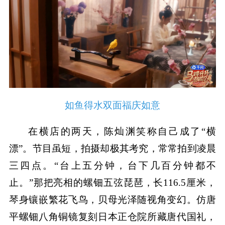
如鱼得水双面福庆如意
在横店的两天，陈灿渊笑称自己成了“横
漂”。节目虽短，拍摄却极其考究，常常拍到凌晨
三四点。“台上五分钟，台下几百分钟都不
止。”那把亮相的螺钿五弦琵琶，长116.5厘米，
琴身镶嵌繁花飞鸟，贝母光泽随视角变幻。仿唐
平螺钿八角铜镜复刻日本正仓院所藏唐代国礼，