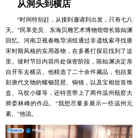
从洞头到横店
“时间特别赶，从接到邀请到出发，只有七八
天。”民革党员、东海贝雕艺术博物馆馆长陈灿渊
回忆。河南卫视春晚导演组通过非遗线索寻找唐
宋时期风格的实用器物，在多番打探后找到了这
里。彼时节目内容尚处保密阶段，陈灿渊决定亲
自开车去横店。他精选了二十余件藏品，包括复
刻唐代文物的螺钿琵琶、铜镜，以及宝相纹首饰
盒、马纹小碟等，还特意带上了两件温州瓯窑大
师娄林峰的作品。“我想尽量多展示一些温州元
素。”他说。