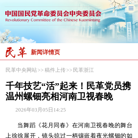
新闻详情页
民革中央网站
>>
稿件上传
>>
民革浙江
千年技艺“活”起来！民革党员携
温州螺钿亮相河南卫视春晚
2026年03月05日14:25
当舞蹈《花月同春》在河南卫视春晚的舞台
上徐徐展开，镜头掠过一柄镶嵌着夜光螺钿的如