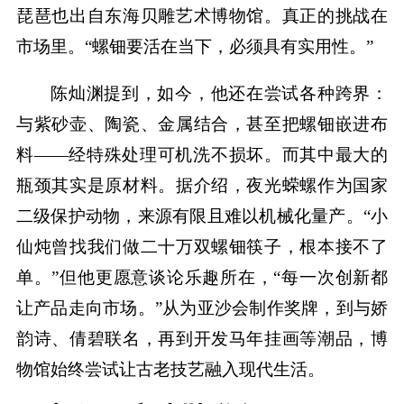
琵琶也出自东海贝雕艺术博物馆。真正的挑战在
市场里。“螺钿要活在当下，必须具有实用性。”
陈灿渊提到，如今，他还在尝试各种跨界：
与紫砂壶、陶瓷、金属结合，甚至把螺钿嵌进布
料——经特殊处理可机洗不损坏。而其中最大的
瓶颈其实是原材料。据介绍，夜光蝾螺作为国家
二级保护动物，来源有限且难以机械化量产。“小
仙炖曾找我们做二十万双螺钿筷子，根本接不了
单。”但他更愿意谈论乐趣所在，“每一次创新都
让产品走向市场。”从为亚沙会制作奖牌，到与娇
韵诗、倩碧联名，再到开发马年挂画等潮品，博
物馆始终尝试让古老技艺融入现代生活。