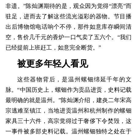
非遗。”陈灿渊期待的是，观众因为觉得“漂亮”而
驻足，进而去了解这些流光溢彩的器物。节目播
出后博物馆电话响个不停，那件如意库存瞬间清
空，售价几千元的香炉一口气卖了五六个。“我们
已经提前上班赶工，如意完全断货。”
被更多年轻人看见
这些器物背后，是温州螺钿绵延千年的文
脉。“中国历史上，螺钿作为贡品进贡，史料记载
最明确的就是温州。”陈灿渊介绍，建炎二年宋高
宗逃难至镇江，当地进贡温州和杭州制作的螺钿
家具三十六件，高宗觉得过于奢侈下令焚毁，这
一事件被多部史料记载。温州螺钿独特之处在于