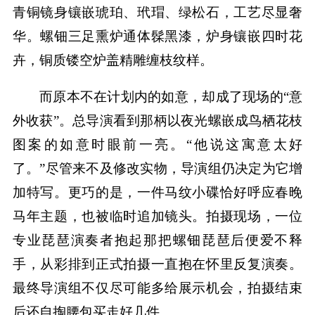
青铜镜身镶嵌琥珀、玳瑁、绿松石，工艺尽显奢
华。螺钿三足熏炉通体髹黑漆，炉身镶嵌四时花
卉，铜质镂空炉盖精雕缠枝纹样。
而原本不在计划内的如意，却成了现场的“意
外收获”。总导演看到那柄以夜光螺嵌成鸟栖花枝
图案的如意时眼前一亮。“他说这寓意太好
了。”尽管来不及修改实物，导演组仍决定为它增
加特写。更巧的是，一件马纹小碟恰好呼应春晚
马年主题，也被临时追加镜头。拍摄现场，一位
专业琵琶演奏者抱起那把螺钿琵琶后便爱不释
手，从彩排到正式拍摄一直抱在怀里反复演奏。
最终导演组不仅尽可能多给展示机会，拍摄结束
后还自掏腰包买走好几件。