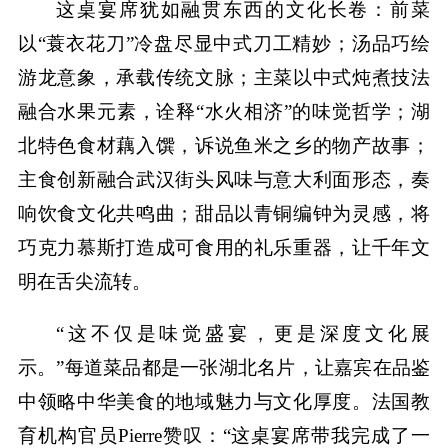
这桌宴席犹如融贯东西的文化长卷：前菜
以“蓑衣花刀”冷盘尽显中式刀工精妙；汤品巧绘
游龙意象，承载传统文脉；主菜以中式炖煮技法
融合水果元素，诠释“水火相济”的味觉哲学；湖
北特色食材藕入馔，诉说鱼米之乡的物产故事；
主食创新融合武汉街头风味与意大利面形态，奏
响饮食文化共鸣曲；甜品以青铜编钟为灵感，将
巧克力慕斯打造成可食用的礼乐重器，让千年文
明在舌尖流转。
“这不仅是味觉盛宴，更是深度文化展
示。”每道菜品都是一张湖北名片，让嘉宾在品鉴
中领略中华美食的地域魅力与文化厚度。法国教
育机构官员Pierre赞叹：“这桌宴席带我完成了一