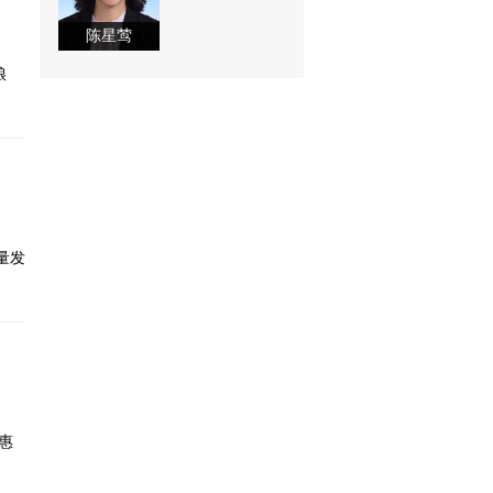
陈星莺
粮
量发
惠