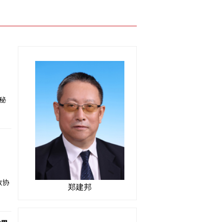
秘
政协
郑建邦