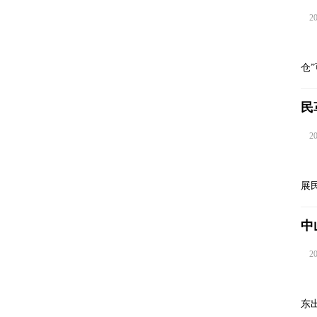
202
仓
民
202
展
中
202
东