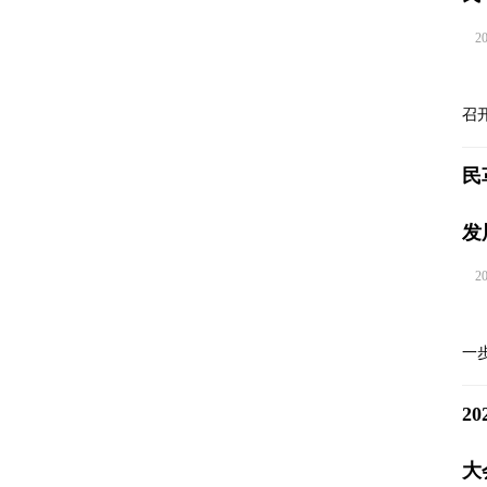
202
召
民
发
202
一
2
大