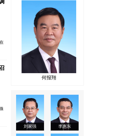
调
在
召
何报翔
珠
刘家强
李惠东