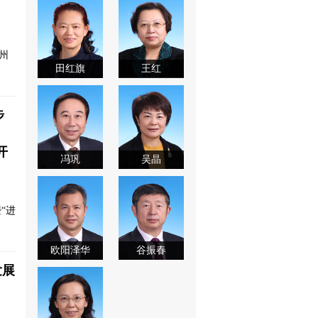
州
田红旗
王红
步
开
冯巩
吴晶
“进
欧阳泽华
谷振春
发展