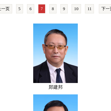
上一页
5
6
7
8
9
10
11
下一
郑建邦