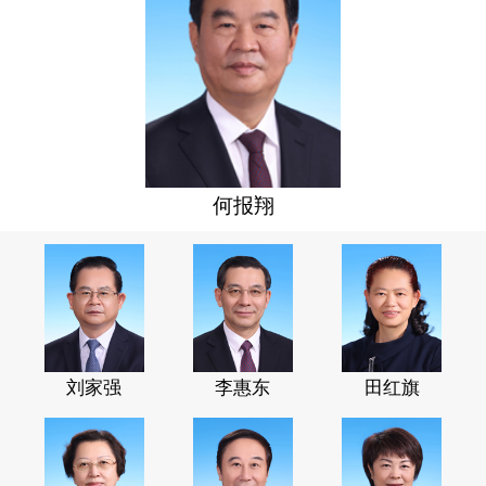
何报翔
刘家强
李惠东
田红旗