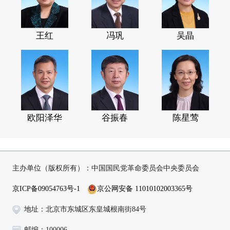
王红
冯巩
吴晶
欧阳泽华
谷振春
陈星莺
主办单位（版权所有）：中国国民党革命委员会中央委员会
京ICP备09054763号-1
京公网安备 11010102003365号
地址：北京市东城区东皇城根南街84号
邮编：100006