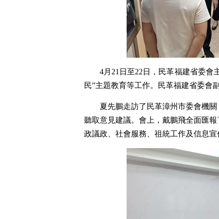
4月21日至22日，民革福建省委
民”主題教育等工作。民革福建省委會
夏先鵬走訪了民革漳州市委會機關
聽取意見建議。會上，戴鵬飛全面匯報
政議政、社會服務、祖統工作及信息宣