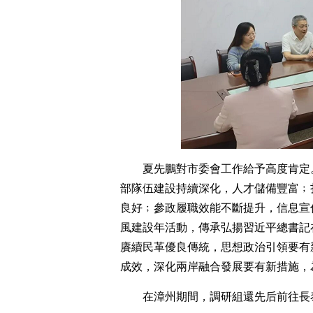
夏先鵬對市委會工作給予高度肯定
部隊伍建設持續深化，人才儲備豐富﹔
良好﹔參政履職效能不斷提升，信息宣
風建設年活動，傳承弘揚習近平總書記
賡續民革優良傳統，思想政治引領要有
成效，深化兩岸融合發展要有新措施，
在漳州期間，調研組還先后前往長