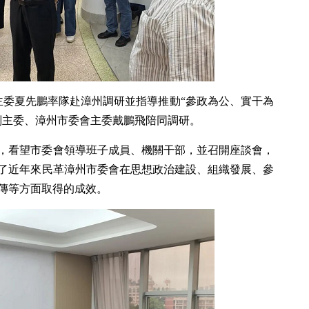
會主委夏先鵬率隊赴漳州調研並指導推動“參政為公、實干為
副主委、漳州市委會主委戴鵬飛陪同調研。
，看望市委會領導班子成員、機關干部，並召開座談會，
了近年來民革漳州市委會在思想政治建設、組織發展、參
傳等方面取得的成效。