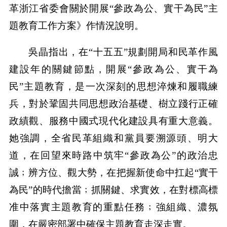
革浙江省委會關於開展“參政為公、實干為民”主
題教育工作方案》作情況說明。
吳晶指出，在“十五五”規劃開局和民革作風
建設年的關鍵節點，開展“參政為公、實干為
民”主題教育，是一次深刻的思想淬煉和履職練
兵，對於鞏固共同思想政治基礎、樹立踐行正確
政績觀、服務中國式現代化建設具有重大意義。
她強調，全省民革組織和黨員要溯源頭、明大
道，在回望來時路中筑牢“參政為公”的政治忠
誠﹔辨方位、觀大勢，在把握新使命中扛起“實干
為民”的時代擔當﹔抓關鍵、求實效，在對標高標
准中落實主題教育的重點任務﹔強組織、濃氛
圍，在嚴密部署中確保主題教育走深走實。