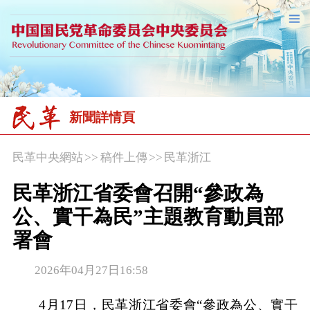
新聞詳情頁
民革中央網站
>>
稿件上傳
>>
民革浙江
民革浙江省委會召開“參政為
公、實干為民”主題教育動員部
署會
2026年04月27日16:58
4月17日，民革浙江省委會“參政為公、實干