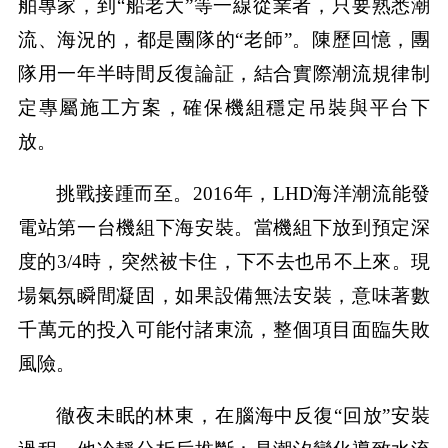
舶專家，到“船老大”等一線從業者，只要熟悉潮
流、海況的，都是團隊的“老師”。陳歷回憶，團
隊用一年半時間反復論証，結合實際潮流規律制
定專屬施工方案，確保機組穩定吊裝與平台下
放。
挑戰接踵而至。2016年，LHD海洋潮流能發
電站第一台機組下海安裝。當機組下放到預定深
度的3/4時，突然被卡住，下不去也吊不上來。現
場氣氛瞬間凝固，如果設備無法安裝，意味著數
千萬元的投入可能付諸東流，整個項目面臨失敗
風險。
徹夜未眠的林東，在腦海中反復“回放”安裝