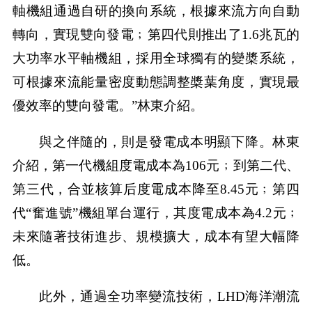
軸機組通過自研的換向系統，根據來流方向自動
轉向，實現雙向發電﹔第四代則推出了1.6兆瓦的
大功率水平軸機組，採用全球獨有的變槳系統，
可根據來流能量密度動態調整槳葉角度，實現最
優效率的雙向發電。”林東介紹。
與之伴隨的，則是發電成本明顯下降。林東
介紹，第一代機組度電成本為106元﹔到第二代、
第三代，合並核算后度電成本降至8.45元﹔第四
代“奮進號”機組單台運行，其度電成本為4.2元﹔
未來隨著技術進步、規模擴大，成本有望大幅降
低。
此外，通過全功率變流技術，LHD海洋潮流