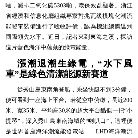
噸，減排二氧化碳5303噸，環保效益顯著。浙江
省經濟和信息化廳組織專家對兆瓦級模塊化潮流
能發電裝備進行了驗收評價，認為機組總體達到
國際領先水平。近日，記者來到東海之濱，探訪
這片藍色海洋中蘊藏的綠電能量。
漲潮退潮生綠電，“水下風
車”是綠色清潔能源新賽道
從秀山島東南角登船，乘坐快艇不到3分鐘，
便可看到一座海上平台。若從空中俯瞰，長近200
米、寬35米、平均高30米的超大平台酷似一把“小
提琴”，深入秀山島東南海域的“喇叭口”，這裡便
是世界首座海洋潮流能發電站——LHD海洋潮流