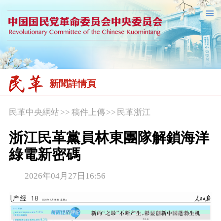
新聞詳情頁
民革中央網站
>>
稿件上傳
>>
民革浙江
浙江民革黨員林東團隊解鎖海洋
綠電新密碼
2026年04月27日16:56