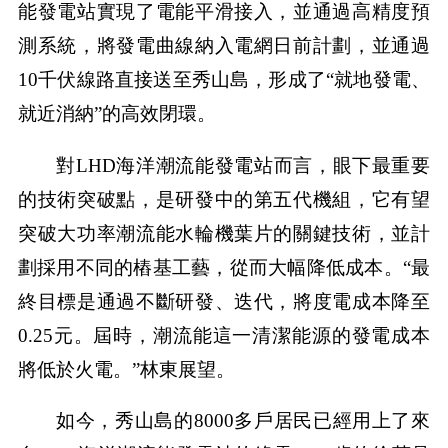
能發電站實現了電能平滑接入，並通過高精度預
測系統，將發電曲線納入電網日前計劃，並通過
10千伏線路直接送至秀山島，形成了“就地發電、
就近消納”的高效閉環。
對LHD海洋潮流能發電站而言，眼下最重要
的技術突破點，是研發中的第五代機組，它有望
突破大功率潮流能水輪機葉片的關鍵技術，並計
劃採用不同的樁基工藝，從而大幅降低成本。“最
終目標是通過不斷研發、迭代，將度電成本降至
0.25元。屆時，潮流能這一清潔能源的發電成本
將低於火電。”林東展望。
如今，秀山島的8000多戶居民已經用上了來