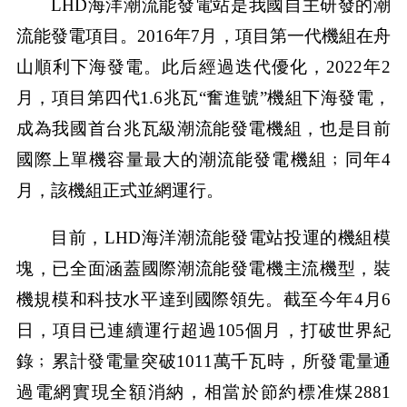
LHD海洋潮流能發電站是我國自主研發的潮
流能發電項目。2016年7月，項目第一代機組在舟
山順利下海發電。此后經過迭代優化，2022年2
月，項目第四代1.6兆瓦“奮進號”機組下海發電，
成為我國首台兆瓦級潮流能發電機組，也是目前
國際上單機容量最大的潮流能發電機組﹔同年4
月，該機組正式並網運行。
目前，LHD海洋潮流能發電站投運的機組模
塊，已全面涵蓋國際潮流能發電機主流機型，裝
機規模和科技水平達到國際領先。截至今年4月6
日，項目已連續運行超過105個月，打破世界紀
錄﹔累計發電量突破1011萬千瓦時，所發電量通
過電網實現全額消納，相當於節約標准煤2881