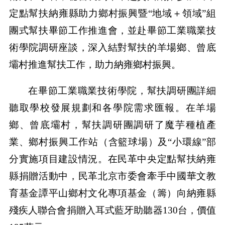
定點幫扶納雍縣助力鄉村振興暨“地域＋領域”組
團式幫扶畢節工作推進會，並赴畢節工業職業技
術學院調研座談，深入結對幫扶的羊場鄉、曾底
壩村推進幫扶工作，助力納雍鄉村振興。
在畢節工業職業技術學院，幫扶調研團詳細
聽取學校發展規劃和各學院需求匯報。在羊場
鄉、曾底壩村，幫扶調研團調研了魔芋種植產
業、鄉村振興工作站（含籃球場）及“小環線”部
分實施項目建設情況。在民革中央定點幫扶納雍
縣捐贈活動中，民革北京市委會牽手中國華文教
育基金譚平山鄉村文化專項基金（籌）向納雍縣
殘疾人聯合會捐贈入耳式藍牙助聽器130台，價值