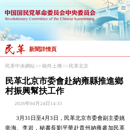
新聞詳情頁
民革中央網站
>>
稿件上傳
>>
民革北京
民革北京市委會赴納雍縣推進鄉
村振興幫扶工作
2026年04月24日14:33
3月31日至4月3日，民革北京市委會副主委姚
衛海、李岩，秘書長劉平華赴貴州納雍參加民革