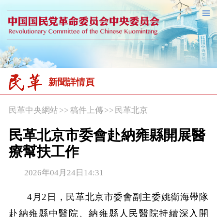
新聞詳情頁
民革中央網站
>>
稿件上傳
>>
民革北京
民革北京市委會赴納雍縣開展醫
療幫扶工作
2026年04月24日14:31
4月2日，民革北京市委會副主委姚衛海帶隊
赴納雍縣中醫院、納雍縣人民醫院持續深入開