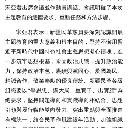
宋亞君出席會議並作動員講話。會議明確了本次
主題教育的總體要求、重點任務和方法步驟。
宋亞君表示，新疆民革黨員要深刻認識開展
主題教育的重大意義和根本目的，堅持不懈用習
近平新時代中國特色社會主義思想凝心鑄魂，進
一步筑牢思想根基，鞏固政治共識，提升政治能
力，保持政治本色，賡續與黨同心、愛國為民、
精誠合作、敬業奉獻的優良傳統。新疆民革各級
組織要以“學思想、講大局、重實干、出實績”為
總要求，堅持問題導向和實踐導向相結合、思想
引領與履行職能雙向發力、突出重點與全面推進
有機統一，結合民革作風建設年活動，加強組織