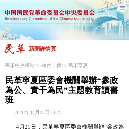
新聞詳情頁
民革中央網站
>>
稿件上傳
>>
民革寧夏
民革寧夏區委會機關舉辦“參政
為公、實干為民”主題教育讀書
班
2026年04月22日10:25
4月21日，民革寧夏區委會機關舉辦“參政為