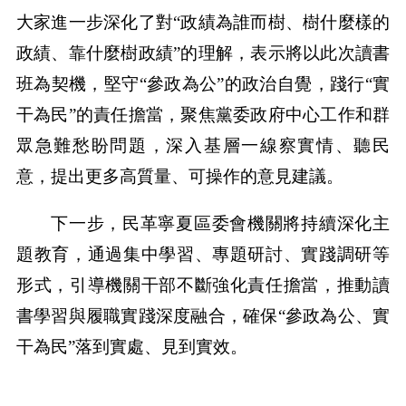
大家進一步深化了對“政績為誰而樹、樹什麼樣的
政績、靠什麼樹政績”的理解，表示將以此次讀書
班為契機，堅守“參政為公”的政治自覺，踐行“實
干為民”的責任擔當，聚焦黨委政府中心工作和群
眾急難愁盼問題，深入基層一線察實情、聽民
意，提出更多高質量、可操作的意見建議。
下一步，民革寧夏區委會機關將持續深化主
題教育，通過集中學習、專題研討、實踐調研等
形式，引導機關干部不斷強化責任擔當，推動讀
書學習與履職實踐深度融合，確保“參政為公、實
干為民”落到實處、見到實效。