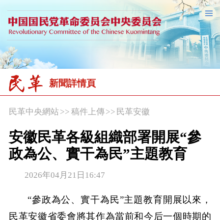
新聞詳情頁
民革中央網站
>>
稿件上傳
>>
民革安徽
安徽民革各級組織部署開展“參
政為公、實干為民”主題教育
2026年04月21日16:47
“參政為公、實干為民”主題教育開展以來，
民革安徽省委會將其作為當前和今后一個時期的