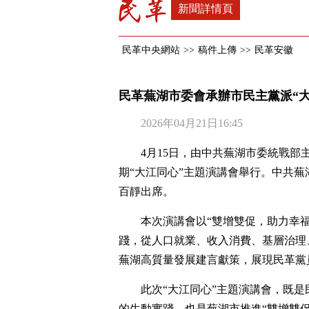
新聞詳情頁
民革中央網站
>>
稿件上傳
>>
民革安徽
民革蕪湖市委會承辦市民主黨派“
2026年04月21日16:45
4月15日，由中共蕪湖市委統戰
期“大江同心”主題演講會舉行。中共
百靜出席。
本次演講會以“雙增雙促，助力幸
踐，從人口就業、收入消費、基層治理
蕪湖高質量發展建言獻策，展現民革黨
此次“大江同心”主題演講會，既是
的生動實踐，也是蕪湖市推進“雙增雙