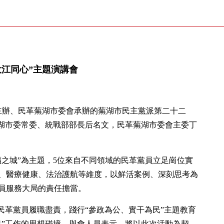
大江同心”主題演講會
部主辦、民革蕪湖市委會承辦的蕪湖市民主黨派第二十二
蕪湖市委常委、統戰部部長后名文，民革蕪湖市委會主委丁
福之城”為主題，5位來自不同領域的民革黨員立足崗位實
、醫療健康、法治護航等維度，以鮮活案例、深刻思考為
員服務大局的責任擔當。
民革黨員履職盡責，踐行“參政為公、實干為民”主題教育
促”工作的思想碰撞。與會人員表示，將以此次活動為契