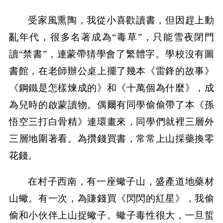
受家風熏陶，我從小喜歡讀書，但因趕上動
亂年代，很多名著成為“毒草”，只能雪夜閉門
讀“禁書”，連蒙帶猜學會了繁體字。學校沒有圖
書館，在老師辦公桌上擺了幾本《雷鋒的故事》
《鋼鐵是怎樣煉成的》和《十萬個為什麼》，成
為兒時的啟蒙讀物。偶爾有同學偷偷帶了本《孫
悟空三打白骨精》連環畫來，同學們就裡三層外
三層地圍著看。為攢錢買書，常常上山採藥換零
花錢。
在村子西南，有一座蠍子山，盛產道地藥材
山蠍。有一次，為賺錢買《閃閃的紅星》，我偷
偷和小伙伴上山捉蠍子。蠍子毒性很大，一旦蜇