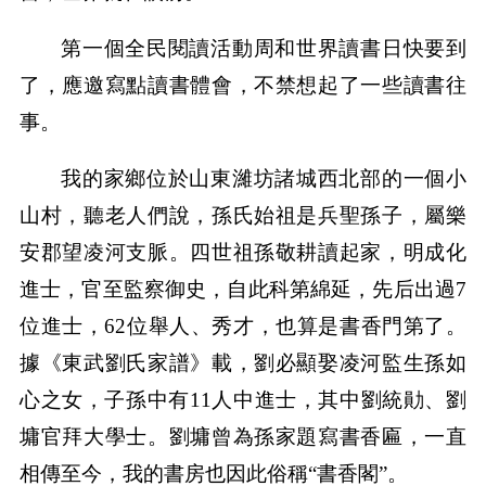
第一個全民閱讀活動周和世界讀書日快要到
了，應邀寫點讀書體會，不禁想起了一些讀書往
事。
我的家鄉位於山東濰坊諸城西北部的一個小
山村，聽老人們說，孫氏始祖是兵聖孫子，屬樂
安郡望凌河支脈。四世祖孫敬耕讀起家，明成化
進士，官至監察御史，自此科第綿延，先后出過7
位進士，62位舉人、秀才，也算是書香門第了。
據《東武劉氏家譜》載，劉必顯娶凌河監生孫如
心之女，子孫中有11人中進士，其中劉統勛、劉
墉官拜大學士。劉墉曾為孫家題寫書香匾，一直
相傳至今，我的書房也因此俗稱“書香閣”。