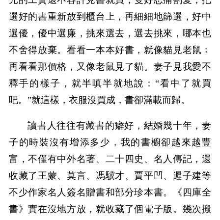
選好的書重新放到櫃台上，再細細地篩選，好中
選優，優中選廉，挑來選去，選去挑來，哪本也
不舍得放棄。看看一本本好書，就像貓見老鼠﹔
再看看那價格，又像老鼠見了貓。妻子見我愛不
釋手的樣子，就半嗔半就地說：“看中了就買
吧。”就這樣，衣服沒買成，書卻滿載而歸。
讀書人往往有藏書的癖好，結婚幾十年，妻
子的時裝沒有增添多少，我的書櫥卻越來越豐
富，不僅有中外名著、二十四史、名人傳記，還
收藏了王蒙、莫言、馮驥才、賈平凹、遲子建等
不少作家名人簽名贈書和部分珍本書。《四庫全
書》實在沒地方放，就收藏了個電子版。幾次搬