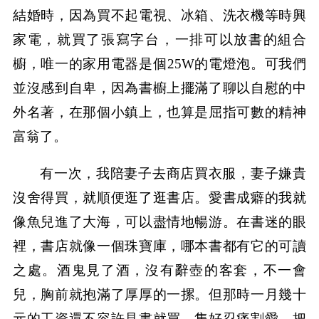
結婚時，因為買不起電視、冰箱、洗衣機等時興
家電，就買了張寫字台，一排可以放書的組合
櫥，唯一的家用電器是個25W的電燈泡。可我們
並沒感到自卑，因為書櫥上擺滿了聊以自慰的中
外名著，在那個小鎮上，也算是屈指可數的精神
富翁了。
有一次，我陪妻子去商店買衣服，妻子嫌貴
沒舍得買，就順便逛了逛書店。愛書成癖的我就
像魚兒進了大海，可以盡情地暢游。在書迷的眼
裡，書店就像一個珠寶庫，哪本書都有它的可讀
之處。酒鬼見了酒，沒有辭壺的客套，不一會
兒，胸前就抱滿了厚厚的一摞。但那時一月幾十
元的工資還不容許見書就買，隻好忍痛割愛，把