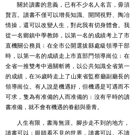
關於讀書的意義，已有不少名人名言，毋須
贅言。讀書不僅可以增長知識、開闊視野、陶冶
情操，還可以改變人生，對此我有切身體會。我
從一名鄉鎮中學教師，以第一名的成績考上了市
直機關公務員﹔在全市公開選拔縣處級領導干部
時，以第一名的成績走上市直部門領導崗位﹔在
全省一推雙考中過關斬將，以公共知識全省第一
的成績，在36歲時走上了山東省監察廳副廳長的
領導崗位。有人說是機遇好，但機遇是可遇而不
可求，隻為有准備的人而准備的﹔沒有平時的讀
書准備，就不會有機遇的眷顧與垂青。
人生有限，書海無涯。腳步走不到的地方，
讀書可以﹔眼睛看不見的世界，讀書可以。不讀