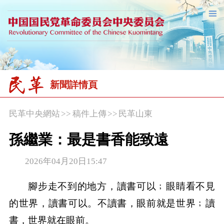
新聞詳情頁
民革中央網站
>>
稿件上傳
>>
民革山東
孫繼業：最是書香能致遠
2026年04月20日15:47
腳步走不到的地方，讀書可以﹔眼睛看不見
的世界，讀書可以。不讀書，眼前就是世界﹔讀
書，世界就在眼前。