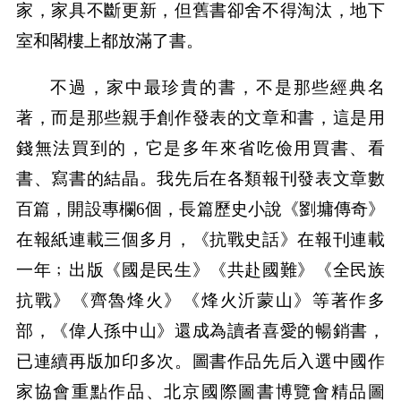
家，家具不斷更新，但舊書卻舍不得淘汰，地下
室和閣樓上都放滿了書。
不過，家中最珍貴的書，不是那些經典名
著，而是那些親手創作發表的文章和書，這是用
錢無法買到的，它是多年來省吃儉用買書、看
書、寫書的結晶。我先后在各類報刊發表文章數
百篇，開設專欄6個，長篇歷史小說《劉墉傳奇》
在報紙連載三個多月，《抗戰史話》在報刊連載
一年﹔出版《國是民生》《共赴國難》《全民族
抗戰》《齊魯烽火》《烽火沂蒙山》等著作多
部，《偉人孫中山》還成為讀者喜愛的暢銷書，
已連續再版加印多次。圖書作品先后入選中國作
家協會重點作品、北京國際圖書博覽會精品圖