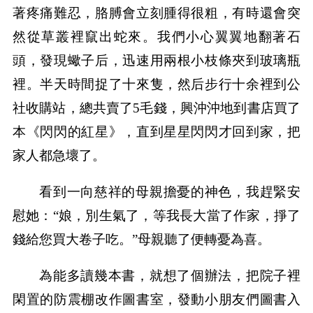
著疼痛難忍，胳膊會立刻腫得很粗，有時還會突
然從草叢裡竄出蛇來。我們小心翼翼地翻著石
頭，發現蠍子后，迅速用兩根小枝條夾到玻璃瓶
裡。半天時間捉了十來隻，然后步行十余裡到公
社收購站，總共賣了5毛錢，興沖沖地到書店買了
本《閃閃的紅星》，直到星星閃閃才回到家，把
家人都急壞了。
看到一向慈祥的母親擔憂的神色，我趕緊安
慰她：“娘，別生氣了，等我長大當了作家，掙了
錢給您買大卷子吃。”母親聽了便轉憂為喜。
為能多讀幾本書，就想了個辦法，把院子裡
閑置的防震棚改作圖書室，發動小朋友們圖書入