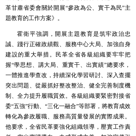
革甘肅省委會關於開展“參政為公、實干為民”主
題教育的工作方案》。
霍衛平強調，開展主題教育是筑牢政治忠
誠、踐行正確政績觀、服務中心大局、加強自身
建設的重大舉措。民革全省各級組織要牢牢把
握“學思想、講大局、重實干、出實績”總要求，
一體推進學查改，持續深化學習研討、深入查擺
突出問題、從嚴抓好整改整治、健全完善制度機
制、全力提升履職質效。各級組織要緊密對接省
委“五強”行動、“三化一融合”等部署，將教育成效
轉化為參政履職、服務高質量發展的實際成果。
他要求，全省民革要強化組織領導，壓實工作責