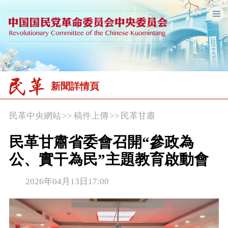
新聞詳情頁
民革中央網站
>>
稿件上傳
>>
民革甘肅
民革甘肅省委會召開“參政為
公、實干為民”主題教育啟動會
2026年04月13日17:00