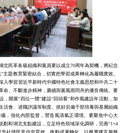
湖北民革各級組織和黨員要以成立70周年為契機，將紀念
民”主題教育緊密結合，切實把學習成果轉化為履職實效。
深入學習習近平新時代中國特色社會主義思想和中共二十
革命、不斷進步精神，賡續與黨風雨同舟的優良傳統。要
設，開展“四位一體”建設“回頭看”和作風建設年活動，加
生活會、述職評議等制度。抓好后備干部培養與基層組織
才准備，強化內部監督，營造風清氣正環境。要聚焦中心大
規劃和湖北支點建設，立足特色領域深化調研，完善“1×4
提升社情民意信息質效，推動成果轉化，以務實建言服務