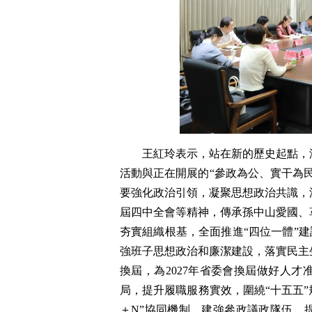
王紅玲表示，站在新的歷史起點，
活動與正在開展的“參政為公、實干為
要強化政治引領，凝聚思想政治共識，
屆四中全會等精神，傳承孫中山愛國、
夯實組織根基，全面推進“四位一體”建
強班子思想政治和廉潔建設，落實民主
換屆，為2027年省委會換屆做好人
局，提升履職服務實效，圍繞“十五五”
＋N”協同機制，建強參政議政隊伍，