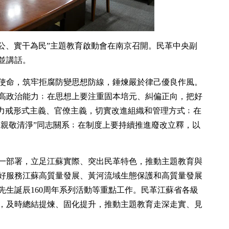
為公、實干為民”主題教育啟動會在南京召開。民革中央副
並講話。
使命，筑牢拒腐防變思想防線，錘煉嚴於律己優良作風。
高政治能力﹔在思想上要注重固本培元、糾偏正向，把好
，力戒形式主義、官僚主義，切實改進組織和管理方式﹔在
“親敬清淨”同志關系﹔在制度上要持續推進廢改立釋，以
一部署，立足江蘇實際、突出民革特色，推動主題教育與
好服務江蘇高質量發展、黃河流域生態保護和高質量發展
先生誕辰160周年系列活動等重點工作。民革江蘇省各級
，及時總結提煉、固化提升，推動主題教育走深走實、見