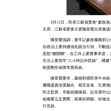
4月11日，民革江蘇省委會“參政
主席、江蘇省委會主委陳星鶯出席會議
陳星鶯強調，要牢記參政履職初心
在政治上要持續強化政治引領，不斷提
思想“總開關”﹔在工作上要實事求是
生活上要筑牢“八小時以外防線”，構建
制度剛性保障常態長效。
陳星鶯要求，嚴格對標民革中央統
履職盡責深度融合、相互促進，扎實做
民主監督、市級組織換屆、紀念孫中山
組織要立足實際，探索好經驗、好做法
行見效。