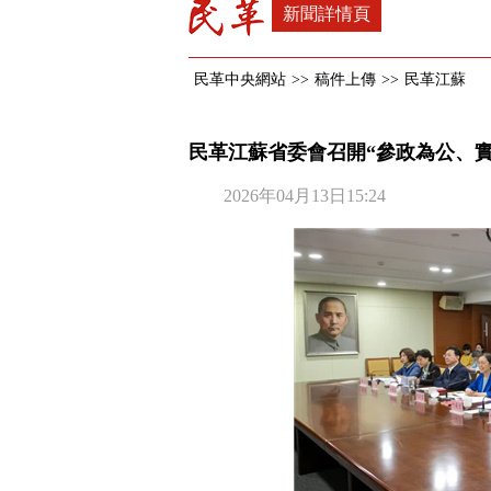
新聞詳情頁
民革中央網站
>>
稿件上傳
>>
民革江蘇
民革江蘇省委會召開“參政為公、
2026年04月13日15:24