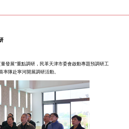
研
質量發展”重點調研，民革天津市委會啟動專題預調研工
成喜率隊赴寧河開展調研活動。