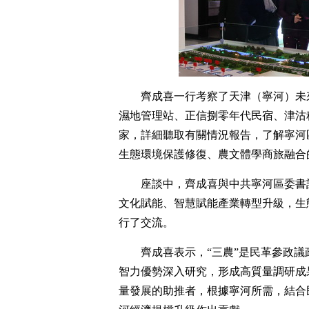
齊成喜一行考察了天津（寧河）未
濕地管理站、正信捌零年代民宿、津沽
家，詳細聽取有關情況報告，了解寧河
生態環境保護修復、農文體學商旅融合
座談中，齊成喜與中共寧河區委書
文化賦能、智慧賦能產業轉型升級，生
行了交流。
齊成喜表示，“三農”是民革參政
智力優勢深入研究，形成高質量調研成
量發展的助推者，根據寧河所需，結合