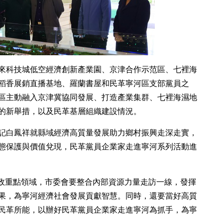
來科技城低空經濟創新產業園、京津合作示范區、七裡海
稻香展銷直播基地、羅蘭書屋和民革寧河區支部黨員之
區主動融入京津冀協同發展、打造產業集群、七裡海濕地
的新舉措，以及民革基層組織建設情況。
記白鳳祥就縣域經濟高質量發展助力鄉村振興走深走實，
態保護與價值兌現，民革黨員企業家走進寧河系列活動進
議政重點領域，市委會要整合內部資源力量走訪一線，發揮
果，為寧河經濟社會發展貢獻智慧。同時，還要當好高質
民革所能，以辦好民革黨員企業家走進寧河為抓手，為寧