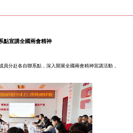
系點宣講全國兩會精神
成員分赴各自聯系點，深入開展全國兩會精神宣講活動，