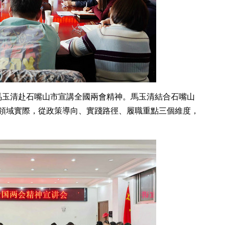
委馬玉清赴石嘴山市宣講全國兩會精神。馬玉清結合石嘴山
領域實際，從政策導向、實踐路徑、履職重點三個維度，