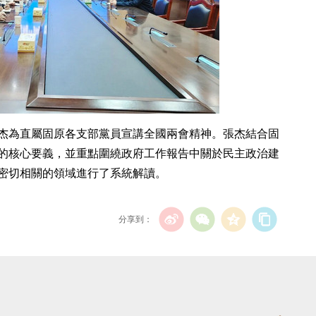
張杰為直屬固原各支部黨員宣講全國兩會精神。張杰結合固
的核心要義，並重點圍繞政府工作報告中關於民主政治建
密切相關的領域進行了系統解讀。
分享到：