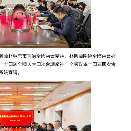
朴鳳蘭赴吳忠市宣講全國兩會精神。朴鳳蘭圍繞全國兩會召
、十四屆全國人大四次會議精神、全國政協十四屆四次會
系統宣講。