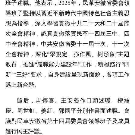
班子述職。他表示，2025年，民革安徽省委會領
導班子堅持以習近平新時代中國特色社會主義思
想為指導，深入學習貫徹中共二十大和二十屆歷
次全會精神，認真貫徹落實民革十四屆三中、四
中全會精神，中共安徽省委十一屆十次、十一次
全會精神，深化“學規定、強作風、樹形象”主題
教育，推進“履職能力建設年”工作，積極踐行“四
新”“三好”要求，自身建設呈現新面貌，各項工作
邁上新台階。
隨后，馬傳喜、王安義作口頭述職。檀結
慶、周世虹、姜紅、郭國平分別作書面述職。會
議對民革安徽省第十四屆委員會領導班子及成員
進行民主評議。