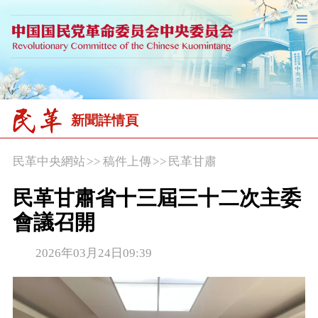
新聞詳情頁
民革中央網站
>>
稿件上傳
>>
民革甘肅
民革甘肅省十三屆三十二次主委
會議召開
2026年03月24日09:39