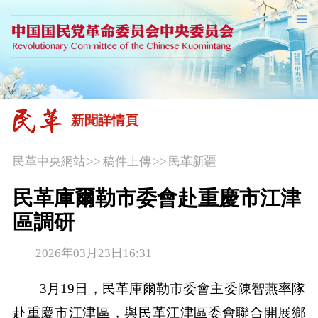
新聞詳情頁
民革中央網站
>>
稿件上傳
>>
民革新疆
民革庫爾勒市委會赴重慶市江津
區調研
2026年03月23日16:31
3月19日，民革庫爾勒市委會主委陳智燕率隊
赴重慶市江津區，與民革江津區委會聯合開展鄉