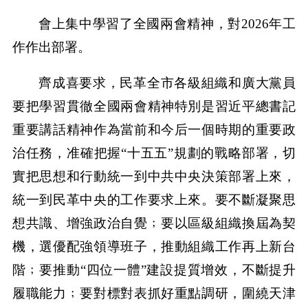
會上集中學習了全國兩會精神，對2026年工
作作出部署。
齊成喜要求，民革全市各級組織和廣大黨員
要把學習貫徹全國兩會精神特別是習近平總書記
重要講話精神作為當前和今后一個時期的重要政
治任務，准確把握“十五五”規劃的戰略部署，切
實把思想和行動統一到中共中央決策部署上來，
統一到民革中央的工作要求上來。要不斷凝聚思
想共識、增強政治自覺﹔要以區級組織換屆為契
機，選優配強領導班子，推動組織工作再上新台
階﹔要推動“四位一體”建設提質增效，不斷提升
履職能力﹔要對標對表抓好重點調研，圍繞天津