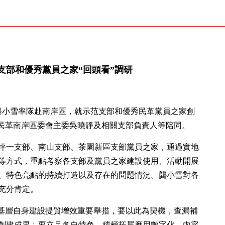
支部和優秀黨員之家“回頭看”調研
委龔小雪率隊赴南岸區，就示范支部和優秀民革黨員之家創
。民革南岸區委會主委吳曉靜及相關支部負責人等陪同。
坪一支部、南山支部、茶園新區支部黨員之家，通過實地
等方式，重點考察各支部及黨員之家建設使用、活動開展
、特色亮點的持續打造以及存在的問題情況。龔小雪對各
充分肯定。
動基層自身建設提質增效重要舉措，要以此為契機，查漏補
創建成果﹔要立足各自特色，積極拓展應用數字化、內容