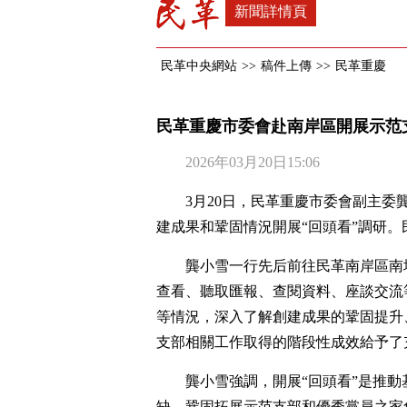
新聞詳情頁
民革中央網站
>>
稿件上傳
>>
民革重慶
民革重慶市委會赴南岸區開展示范
2026年03月20日15:06
3月20日，民革重慶市委會副主
建成果和鞏固情況開展“回頭看”調研
龔小雪一行先后前往民革南岸區南
查看、聽取匯報、查閱資料、座談交流
等情況，深入了解創建成果的鞏固提升
支部相關工作取得的階段性成效給予了
龔小雪強調，開展“回頭看”是推
缺，鞏固拓展示范支部和優秀黨員之家