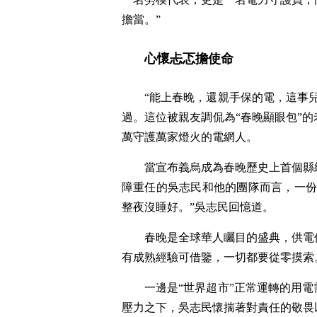
擔當。”
心懷忐忑擔使命
“能上春晚，還親手保的電，這事
過。這位被親友調侃為“春晚顯眼包”
萬守護萬家燈火的電網人。
當宣布義烏成為春晚歷史上首個縣
障重任的吳志民和他的團隊而言，一份
整夜沒睡好。”吳志民回憶道。
春晚是全球華人矚目的盛典，供電
有成熟經驗可借鑒，一切都要從零摸索
一邊是“世界超市”正常運轉的用
壓力之下，吳志民懷揣著對責任的敬畏