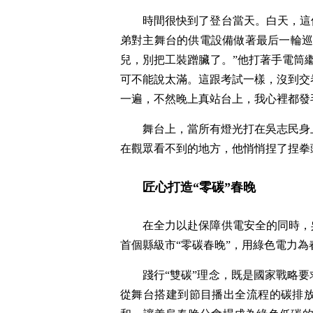
時間很快到了登台當天。白天，這
弟對主舞台的供電設備做著最后一輪巡
兒，別把工裝蹭臟了。”他打著手電筒
可不能說太滿。這跟考試一樣，沒到交
一遍，不然晚上真站台上，我心裡都發
舞台上，當所有燈光打在吳志民身
在觀眾看不到的地方，他悄悄捏了捏拳
匠心打造“零碳”春晚
在全力以赴保障供電安全的同時，
首個縣級市“零碳春晚”，用綠色電力
踐行“雙碳”理念，既是國家戰略
從舞台搭建到節目播出全流程的碳排