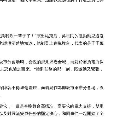
兒夠我吹一輩子了！”演出結束后，吳志民的激動勁兒還沒
的老師傅清楚地知道，他能登上春晚舞台，代表的是千千萬
級市分會場時，喜悅的浪潮席卷全城，而對於肩負電力保
忐忑也隨之而來。“接到任務的那一刻，既激動又緊張，
保障容不得絲毫差錯，而義烏作為縣級市承辦分會場，沒
。
電需求，一邊是春晚舞台高標准、高要求的電力支撐，雙重
以及對圓滿完成任務的堅定決心，和同事們一起開始了全