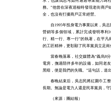
求，也讓我思考如何通過專業能力為
務。”他曾在深夜巡檢時發現老街商戶
全，也沒有打擾商戶正常經營。
自1995年投身電力事業以來，吳
營銷等多個領域，累計完成發明專利10
行、精一行、專一行”的執著，在平凡
的工匠精神，更彰顯了民革黨員立足崗
當春晚落幕，社交媒體為“義烏8
電房，撫過陪伴多年的設備，如同老友
黑暗，便是我們的失職。”這句話，道
春晚結束后，吳志民將紅圍巾工整
長期。無論是電力人還是民革黨員，守護
（來源：團結報）