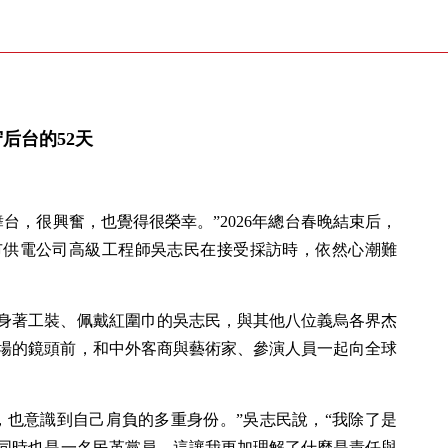
后台的52天
台，很興奮，也覺得很榮幸。”2026年總台春晚結束后，
市供電公司高級工程師吳志民在接受採訪時，依然心潮難
身著工裝、佩戴紅圍巾的吳志民，與其他八位義烏各界杰
會場的鏡頭前，和中外客商與藝術家、參演人員一起向全球
，也意識到自己肩負的多重身份。”吳志民說，“我除了是
同時也是一名民革黨員。這讓我更加理解了什麼是責任與