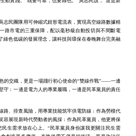
生動實踐。“既要可靠，也要綠色。”吳志民說，“這是新
吳志民團隊用可伸縮式鉗形電流表，實現高空線路數據精
+一路市電的三重保障，配以毫秒級自動投切與不間斷電
顯了綠色低碳的發展理念，讓科技與環保在春晚舞台完美融
角色的交織，更是一場踐行初心使命的“雙線作戰”——一邊
堅守﹔一邊是電力人的專業履職，一邊是民革黨員的責任
線路、排查風險，用專業技能筑牢供電防線﹔作為勞模代
笑容展現新時代勞動者的風採﹔作為民革黨員，他更將保
把民生需求放在心上。“民革黨員身份讓我更關注民生需