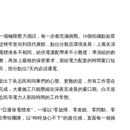
稱一場極限壓力測試，每一步都充滿挑戰。10個拍攝點如星
從狹窄老街到現代展館，點位分散且環境各異﹔上萬名演
電標准各不相同，給供電適配帶來不小難度﹔導演組的創
整，再加上嚴格的保密要求，留給電力配套的時間窗口短
天，部分點位7天內必須通電。
，道出了吳志民和同事們的心聲。更難的是，所有工作需在
下完成，大量施工只能壓縮在深夜至凌晨的窗口期。白天巡
志民等電力人那段時間的工作常態。
“亞運保電標准”，一場以“零故障、零差錯、零閃動、零
民帶領團隊，以“時時放心不下”的責任感，直面每一個挑