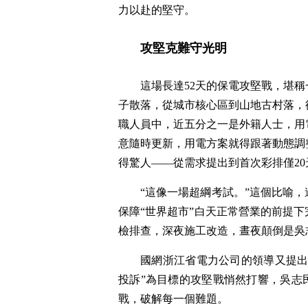
力以赴的堅守。
攻堅克難守光明
這場長達52天的保電攻堅戰，堪
子散落，從城市核心區到山地古村落，
職人員中，近五分之一是外籍人士，用
意隨時更新，用電方案就得跟著動態調
得驚人——從需求提出到首次彩排僅20
“這像一場超綱考試。”這個比喻
保障“世界超市”白天正常營業的前提
檢排查，深夜施工改造，晝夜顛倒是吳
國網浙江省電力公司的領導又提出
投訴”為目標的攻堅戰悄然打響，吳志
戰，破解每一個難題。