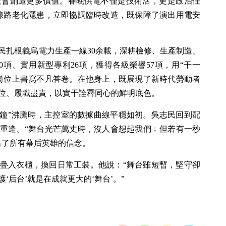
社會創造更多價值。春晚供電不僅是技術活，更是政治任
線路老化隱患，立即協調臨時改造，既保障了演出用電安
志民扎根義烏電力生產一線30余載，深耕檢修、生產制造、
項、實用新型專利26項，獲得各級榮譽57項，用“干一
崗位上書寫不凡答卷。在他身上，既展現了新時代勞動者
位、履職盡責，以實干詮釋同心的鮮明底色。
分鐘”沸騰時，主控室的數據曲線平穩如初。吳志民回到配
重逢。“舞台光芒萬丈時，沒人會想起我們﹔但若有一秒
出了所有幕后英雄的信念。
疊入衣櫃，換回日常工裝。他說：“舞台雖短暫，堅守卻
‘后台’就是在成就更大的‘舞台’。”