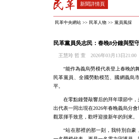
新聞詳情頁
民革中央網站
>>
民革人物
>>
黨員風採
民革黨員吳志民：春晚8分鐘與堅守
王慧玲 哲 萱 2026年03月13日21:00
“能作為義烏勞模代表登上春晚的舞
民革黨員、全國勞動模范、國網義烏
平。
在零點鐘聲敲響后的拜年環節中，
出代表一同出現在2026年春晚義烏分
觀眾揮手致意，歡呼迎接新年的到來。
“站在那裡的那一刻，我特別自豪
一名勞模代表，更是一名電力守護員，