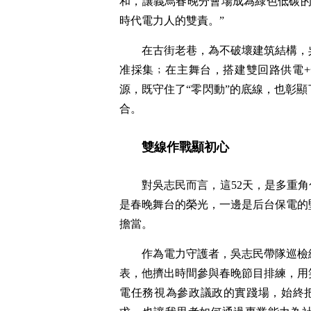
和，讓義烏春晚分會場成為綠色低碳的
時代電力人的雙責。”
在古街老巷，為不破壞建筑結構，
准採集﹔在主舞台，搭建雙回路供電
源，既守住了“零閃動”的底線，也彰
合。
雙線作戰顯初心
對吳志民而言，這52天，是多重
是春晚舞台的榮光，一邊是后台保電的
擔當。
作為電力守護者，吳志民帶隊巡檢
表，他擠出時間參與春晚節目排練，用
電任務視為參政議政的實踐場，始終