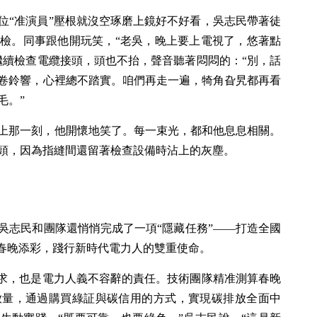
位“准演員”壓根就沒空琢磨上鏡好不好看，吳志民帶著徒
檢。同事跟他開玩笑，“老吳，晚上要上電視了，悠著點
繼續檢查電纜接頭，頭也不抬，聲音聽著悶悶的：“別，話
卷鈴響，心裡總不踏實。咱們再走一遍，犄角旮旯都再看
毛。”
上那一刻，他開懷地笑了。每一束光，都和他息息相關。
頭，因為指縫間還留著檢查設備時沾上的灰塵。
吳志民和團隊還悄悄完成了一項“隱藏任務”——打造全國
為春晚添彩，踐行新時代電力人的雙重使命。
要求，也是電力人義不容辭的責任。技術團隊精准測算春晚
放量，通過購買綠証與碳信用的方式，實現碳排放全面中