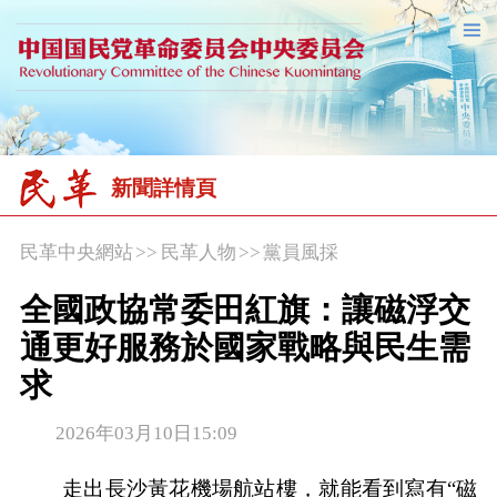
新聞詳情頁
民革中央網站
>>
民革人物
>>
黨員風採
全國政協常委田紅旗：讓磁浮交
通更好服務於國家戰略與民生需
求
2026年03月10日15:09
走出長沙黃花機場航站樓，就能看到寫有“磁