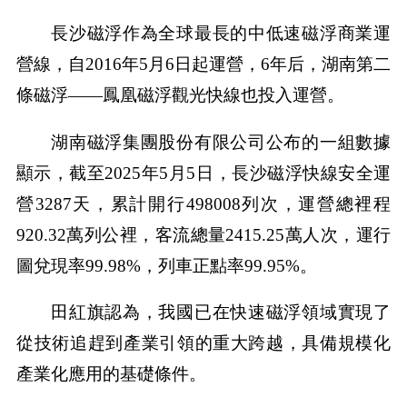
長沙磁浮作為全球最長的中低速磁浮商業運
營線，自2016年5月6日起運營，6年后，湖南第二
條磁浮——鳳凰磁浮觀光快線也投入運營。
湖南磁浮集團股份有限公司公布的一組數據
顯示，截至2025年5月5日，長沙磁浮快線安全運
營3287天，累計開行498008列次，運營總裡程
920.32萬列公裡，客流總量2415.25萬人次，運行
圖兌現率99.98%，列車正點率99.95%。
田紅旗認為，我國已在快速磁浮領域實現了
從技術追趕到產業引領的重大跨越，具備規模化
產業化應用的基礎條件。