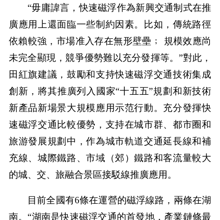
“毋庸諱言，快速磁浮作為新興交通制式在推
廣應用上還面臨一些制約因素。比如，傳統路徑
依賴較強，市場准入存在無形壁壘﹔ 規模效應尚
未完全顯現，競爭優勢難以充分發揮等。”對此，
田紅旗建議，鼓勵和支持快速磁浮交通技術集成
創新，將其推廣列入國家“十五五”規劃和新技術
新產品新場景大規模應用示范行動。充分發揮快
速磁浮交通比較優勢，支持在城市群、都市圈和
旅游發展規劃中，作為城市軌道交通延長線和補
充線、城際鐵路、市域（郊）鐵路和客流量較大
的城、交、旅融合景區接駁線推廣應用。
目前全國有6條在運營的磁浮線路，兩條在湖
南。“湖南是快速磁浮交通的首發地，產業鏈條最