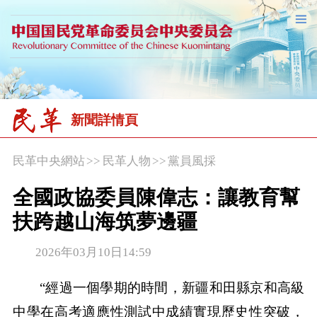
新聞詳情頁
民革中央網站
>>
民革人物
>>
黨員風採
全國政協委員陳偉志：讓教育幫
扶跨越山海筑夢邊疆
2026年03月10日14:59
“經過一個學期的時間，新疆和田縣京和高級
中學在高考適應性測試中成績實現歷史性突破，