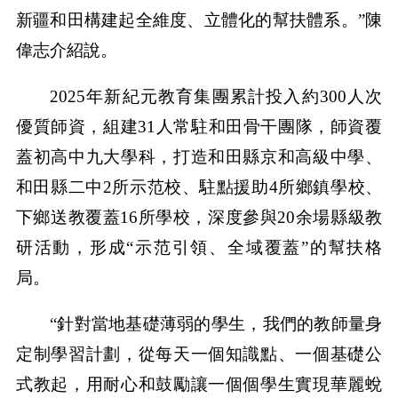
新疆和田構建起全維度、立體化的幫扶體系。”陳
偉志介紹說。
2025年新紀元教育集團累計投入約300人次
優質師資，組建31人常駐和田骨干團隊，師資覆
蓋初高中九大學科，打造和田縣京和高級中學、
和田縣二中2所示范校、駐點援助4所鄉鎮學校、
下鄉送教覆蓋16所學校，深度參與20余場縣級教
研活動，形成“示范引領、全域覆蓋”的幫扶格
局。
“針對當地基礎薄弱的學生，我們的教師量身
定制學習計劃，從每天一個知識點、一個基礎公
式教起，用耐心和鼓勵讓一個個學生實現華麗蛻