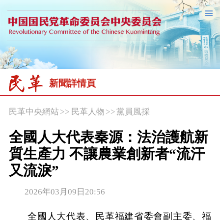
新聞詳情頁
民革中央網站
>>
民革人物
>>
黨員風採
全國人大代表秦源：法治護航新
質生產力 不讓農業創新者“流汗
又流淚”
2026年03月09日20:56
全國人大代表、民革福建省委會副主委、福