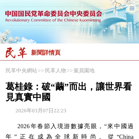
新聞詳情頁
民革中央網站
>>
民革人物
>>
黨員園地
葛桂錄：破“繭”而出，讓世界看
見真實中國
2026年03月07日22:23
2026年春節入境游數據亮眼，“來中國過
年”正在成為全球新時尚。從“China